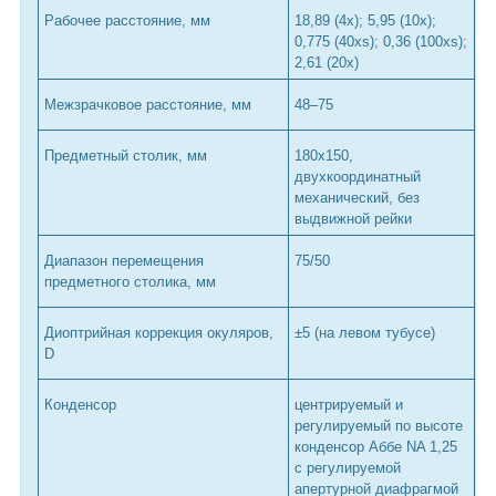
Рабочее расстояние, мм
18,89 (4x); 5,95 (10x);
0,775 (40xs); 0,36 (100xs);
2,61 (20х)
Межзрачковое расстояние, мм
48–75
Предметный столик, мм
180x150,
двухкоординатный
механический, без
выдвижной рейки
Диапазон перемещения
75/50
предметного столика, мм
Диоптрийная коррекция окуляров,
±5 (на левом тубусе)
D
Конденсор
центрируемый и
регулируемый по высоте
конденсор Аббе NA 1,25
с регулируемой
апертурной диафрагмой