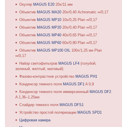
Окуляр
MAGUS E20
20х/11 мм
Объектив
MAGUS MA20
20х/0,40 Achromatic ∞/0,17
Объектив
MAGUS MP10
10х/0,25 Plan ∞/0,17
Объектив
MAGUS MP20
20х/0,40 Plan ∞/0,17
Объектив
MAGUS MP40
40х/0,65 Plan ∞/0,17
Объектив
MAGUS MP60
60х/0,80 Plan ∞/0,17
Объектив
MAGUS MP100 OIL
100х/1,25 ми Plan
∞/0,17
Набор светофильтров
MAGUS LF4
(голубой,
зеленый, желтый, матовый)
Фазово-контрастное устройство
MAGUS PH1
Конденсор темного поля
MAGUS DF1
A 0,9
Конденсор темного поля иммерсионный
MAGUS DF2
A 1,36–1,25ми
Слайдер темного поля
MAGUS DFS1
Устройство простой поляризации
MAGUS SPD1
Цифровая камера