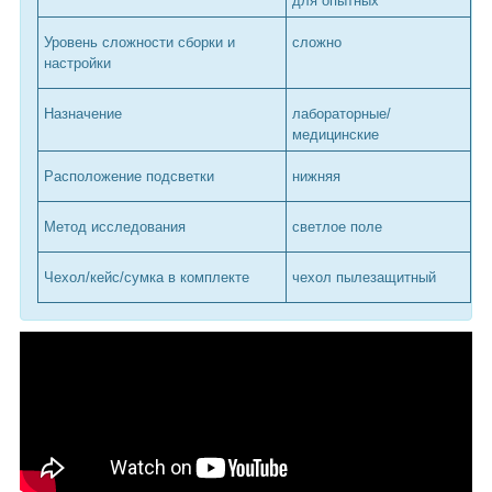
для опытных
Уровень сложности сборки и
сложно
настройки
Назначение
лабораторные/
медицинские
Расположение подсветки
нижняя
Метод исследования
светлое поле
Чехол/кейс/сумка в комплекте
чехол пылезащитный