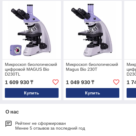
Микроскоп биологический
Микроскоп биологический
Микр
цифровой MAGUS Bio
Magus Bio 230T
циф
D230TL
D23
1 609 930
1 049 930
1 7
₸
₸
Купить
Купить
О нас
Рейтинг не сформирован
Менее 5 отзывов за последний год