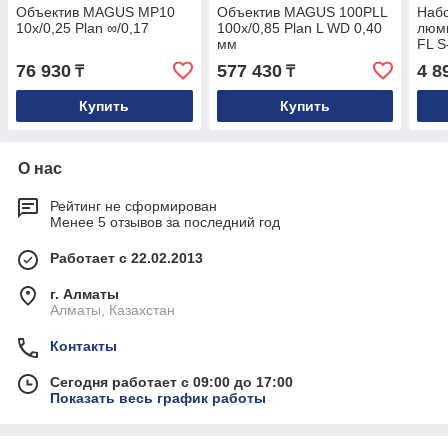
Объектив MAGUS MP10
Объектив MAGUS 100PLL
Набо
10х/0,25 Plan ∞/0,17
100х/0,85 Plan L WD 0,40
люм
мм
FL S
4х/1
76 930
577 430
4 8
₸
₸
∞/0,
Купить
Купить
О нас
Рейтинг не сформирован
Менее 5 отзывов за последний год
Работает с 22.02.2013
г. Алматы
Алматы, Казахстан
Контакты
Сегодня работает с 09:00 до 17:00
Показать весь график работы