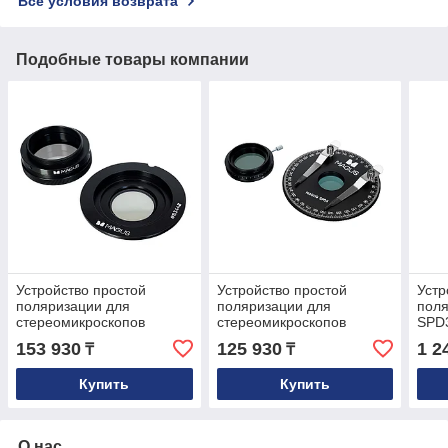
Все условия возврата
Подобные товары компании
Устройство простой
Устройство простой
Устр
поляризации для
поляризации для
пол
стереомикроскопов
стереомикроскопов
SPD
MAGUS SPD6
MAGUS SPD5
153 930
125 930
1 2
₸
₸
Купить
Купить
О нас