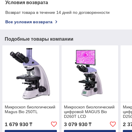
Условия возврата
Возврат товара в течение 14 дней по договоренности
Все условия возврата
Подобные товары компании
Микроскоп биологический
Микроскоп биологический
Микр
Magus Bio 250TL
цифровой MAGUS Bio
циф
D260T LCD
D25
1 679 930
3 079 930
2 3
₸
₸