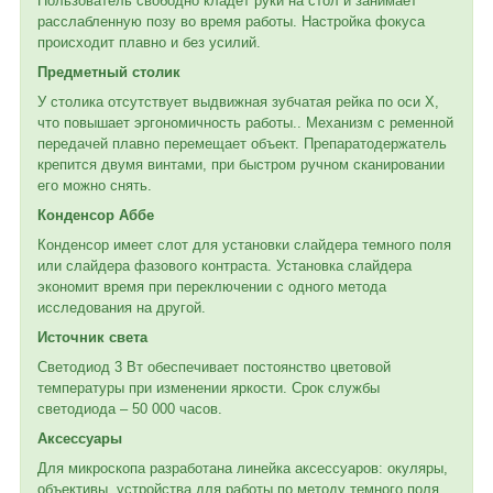
Пользователь свободно кладет руки на стол и занимает
расслабленную позу во время работы. Настройка фокуса
происходит плавно и без усилий.
Предметный столик
У столика отсутствует выдвижная зубчатая рейка по оси Х,
что повышает эргономичность работы.. Механизм с ременной
передачей плавно перемещает объект. Препаратодержатель
крепится двумя винтами, при быстром ручном сканировании
его можно снять.
Конденсор Аббе
Конденсор имеет слот для установки слайдера темного поля
или слайдера фазового контраста. Установка слайдера
экономит время при переключении с одного метода
исследования на другой.
Источник света
Светодиод 3 Вт обеспечивает постоянство цветовой
температуры при изменении яркости. Срок службы
светодиода – 50 000 часов.
Аксессуары
Для микроскопа разработана линейка аксессуаров: окуляры,
объективы, устройства для работы по методу темного поля,