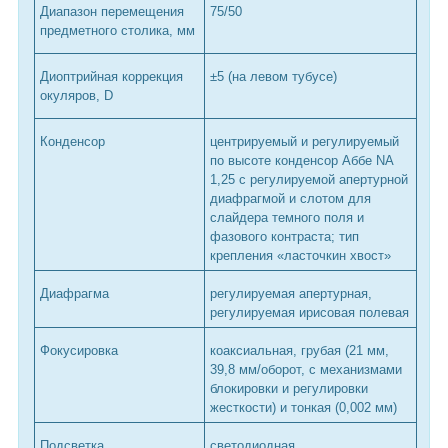
Диапазон перемещения
75/50
предметного столика, мм
Диоптрийная коррекция
±5 (на левом тубусе)
окуляров, D
Конденсор
центрируемый и регулируемый
по высоте конденсор Аббе NA
1,25 с регулируемой апертурной
диафрагмой и слотом для
слайдера темного поля и
фазового контраста; тип
крепления «ласточкин хвост»
Диафрагма
регулируемая апертурная,
регулируемая ирисовая полевая
Фокусировка
коаксиальная, грубая (21 мм,
39,8 мм/оборот, с механизмами
блокировки и регулировки
жесткости) и тонкая (0,002 мм)
Подсветка
светодиодная