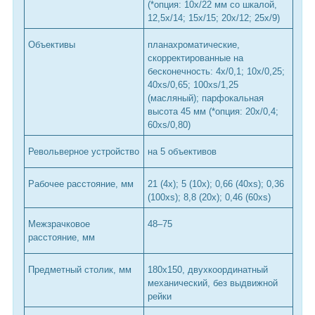
(*опция: 10x/22 мм со шкалой,
12,5x/14; 15х/15; 20х/12; 25х/9)
Объективы
планахроматические,
скорректированные на
бесконечность: 4x/0,1; 10x/0,25;
40xs/0,65; 100xs/1,25
(масляный); парфокальная
высота 45 мм (*опция: 20х/0,4;
60хs/0,80)
Револьверное устройство
на 5 объективов
Рабочее расстояние, мм
21 (4x); 5 (10x); 0,66 (40xs); 0,36
(100xs); 8,8 (20х); 0,46 (60хs)
Межзрачковое
48–75
расстояние, мм
Предметный столик, мм
180x150, двухкоординатный
механический, без выдвижной
рейки