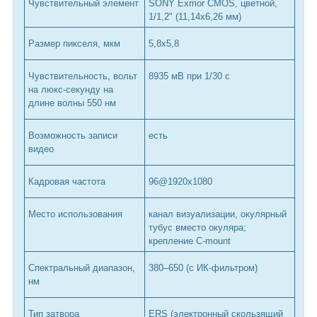
Чувствительный элемент
SONY Exmor CMOS, цветной,
1/1,2" (11,14x6,26 мм)
Размер пикселя, мкм
5,8x5,8
Чувствительность, вольт
8935 мВ при 1/30 с
на люкс-секунду на
длине волны 550 нм
Возможность записи
есть
видео
Кадровая частота
96@1920x1080
Место использования
канал визуализации, окулярный
тубус вместо окуляра;
крепление C-mount
Спектральный диапазон,
380–650 (с ИК-фильтром)
нм
Тип затвора
ERS (электронный скользящий