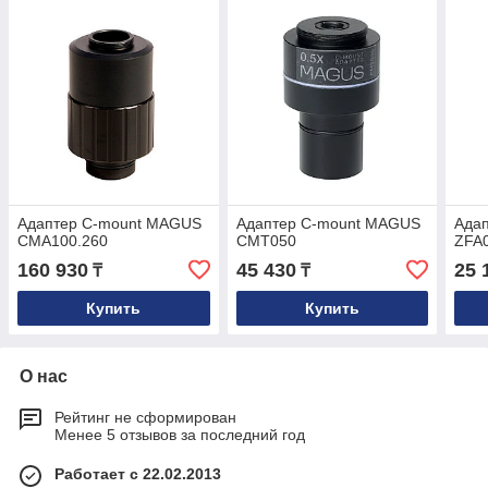
Адаптер C-mount MAGUS
Адаптер C-mount MAGUS
Ада
CMA100.260
CMT050
ZFA
160 930
45 430
25 
₸
₸
Купить
Купить
О нас
Рейтинг не сформирован
Менее 5 отзывов за последний год
Работает с 22.02.2013