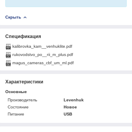
Скрыть
Спецификация
kalibrovka_kam__venhuklite.pdf
rukovodstvo_po__rii_m_plus.pdf
magus_cameras_cbf_um_ml.pdf
Характеристики
Основные
Производитель
Levenhuk
Состояние
Новое
Питание
USB