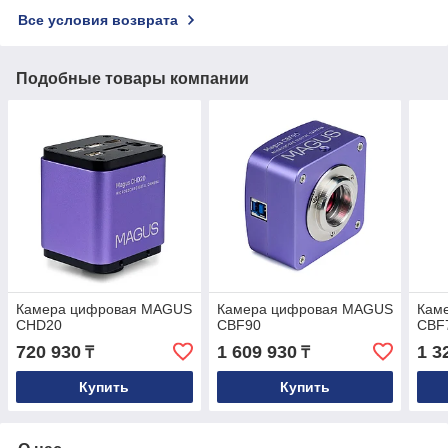
Все условия возврата
Подобные товары компании
Камера цифровая MAGUS
Камера цифровая MAGUS
Кам
CHD20
CBF90
CBF
720 930
1 609 930
1 3
₸
₸
Купить
Купить