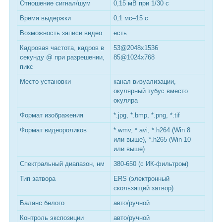
Отношение сигнал/шум
0,15 мВ при 1/30 с
Время выдержки
0,1 мс–15 с
Возможность записи видео
есть
Кадровая частота, кадров в
53@2048x1536
секунду @ при разрешении,
85@1024x768
пикс
Место установки
канал визуализации,
окулярный тубус вместо
окуляра
Формат изображения
*.jpg, *.bmp, *.png, *.tif
Формат видеороликов
*.wmv, *.avi, *.h264 (Win 8
или выше), *.h265 (Win 10
или выше)
Спектральный диапазон, нм
380-650 (с ИК-фильтром)
Тип затвора
ERS (электронный
скользящий затвор)
Баланс белого
авто/ручной
Контроль экспозиции
авто/ручной