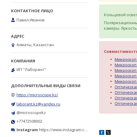
Кольцевой освет
Павел Иванов
Поляризационны
камеры. Яркость
Алматы, Казахстан
Совместимост
Микроскоп 
Микроскоп 
ИП "Лаборант"
Микроскоп 
Микроскоп 
Микроскоп 
Оптическая
Оптическая
https://microscope.kz/
Оптическая
Оптическая
laborant.kz@yandex.ru
@microscopekz
+77472508002
Instagram
https://www.instagram.com/microscope.kz/