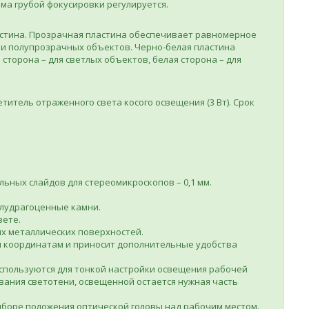
ма грубой фокусировки регулируется.
астина. Прозрачная пластина обеспечивает равномерное
и полупрозрачных объектов. Черно-белая пластина
торона – для светлых объектов, белая сторона – для
титель отраженного света косого освещения (3 Вт). Срок
ьных слайдов для стереомикроскопов – 0,1 мм.
олудрагоценные камни.
вете.
х металлических поверхностей.
м координатам и приносит дополнительные удобства
используются для тонкой настройки освещения рабочей
вания светотени, освещенной остается нужная часть
боре положения оптической головы над рабочим местом.