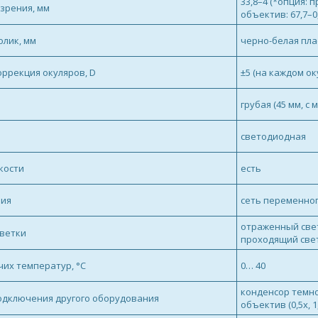
33,8–4 (*опция:
зрения, мм
объектив: 67,7–0,
лик, мм
черно-белая пла
ррекция окуляров, D
±5 (на каждом ок
грубая (45 мм, с
светодиодная
кости
есть
ния
сеть переменного
отраженный свет
светки
проходящий свет
их температур, °С
0… 40
конденсор темно
одключения другого оборудования
объектив (0,5х, 1,