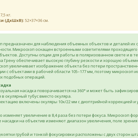
:
7,5 кг.
ки (ДхШхВ):
52×37×36 см.
п предназначен для наблюдения объемных объектов и деталей их с
ности. Микроскоп оснащен встроенными осветителями проходящего 
ъектов. Доступны опции для работы в поляризованном свете и в те
а Грену обеспечивает высокую глубину резкости и хорошую объемно
оскоп увеличивает изображение объекта без потери пространствен
и с объектами в рабочей области 105–177 мм, поэтому микроскоп ис
их подобных операций.
садка
изуальная насадка поворачивается на 360° и может быть зафиксир
 в окулярный тубус вместо окуляра.
ектацию включены окуляры 10х/22 мм с диоптрийной коррекцией и 
 изменяет увеличение в 8,4 раза без потери фокуса. Микроскоп ф
насадки на объектив изменяют диапазон увеличения, поле зрения 
коятки грубой и тонкой фокусировки расположены с двух сторон шт