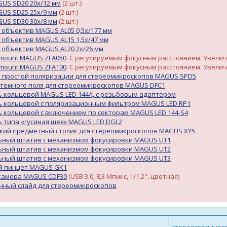
US SD20 20х/12 мм
(2 шт.)
US SD25 25х/9 мм
(2 шт.)
US SD30 30х/8 мм
(2 шт.)
 объектив MAGUS AL05 0,5х/177 мм
 объектив MAGUS AL15 1,5х/47 мм
 объектив MAGUS AL20 2х/26 мм
mount MAGUS ZFA050
. С регулируемым фокусным расстоянием. Увеличе
mount MAGUS ZFA100
. С регулируемым фокусным расстоянием. Увелич
о простой поляризации для стереомикроскопов MAGUS SPD5
темного поля для стереомикроскопов MAGUS DFC1
 кольцевой MAGUS LED 144А, с резьбовым адаптером
ь кольцевой с поляризационным фильтром MAGUS LED RP1
 кольцевой с включением по секторам MAGUS LED 144-S4
 типа «гусиная шея» MAGUS LED DGL2
кий предметный столик для стереомикроскопов MAGUS XY5
ьный штатив с механизмом фокусировки MAGUS UT1
ьный штатив с механизмом фокусировки MAGUS UT2
ьный штатив с механизмом фокусировки MAGUS UT3
 пинцет MAGUS GK1
камера MAGUS CDF30
(USB 3.0, 8,3 Мпикс, 1/1,2'', цветная)
чный слайд для стереомикроскопов