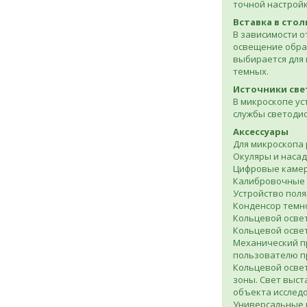
точной настройк
Вставка в стол
В зависимости 
освещение обра
выбирается для 
темных.
Источники све
В микроскопе ус
службы светодио
Аксессуары
Для микроскопа 
Окуляры и наса
Цифровые камер
Калибровочные с
Устройство поля
Конденсор темн
Кольцевой освет
Кольцевой осве
Механический п
пользователю пр
Кольцевой освет
зоны. Свет выст
объекта исслед
Универсальные 