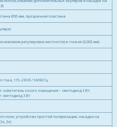
 при использовании дополнительных окуляров и насадок на
9)
стина Ø95 мм, прозрачная пластина
уляре)
 механизмом регулировки жесткости) и тонкая (0,002 мм)
 тока, 115–230 В / 50/60 Гц
: осветитель косого освещения – светодиод 3 Вт;
: светодиод 3 Вт
го поля, устройство простой поляризации, насадки на
5х, 2х)