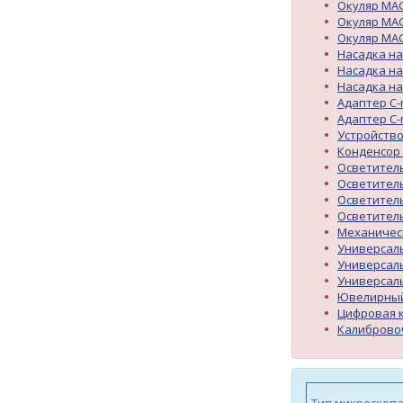
Окуляр MAG
Окуляр MAG
Окуляр MAG
Насадка на
Насадка на
Насадка на
Адаптер C-
Адаптер C-
Устройств
Конденсор 
Осветитель
Осветител
Осветитель
Осветитель
Механичес
Универсал
Универсал
Универсал
Ювелирный
Цифровая 
Калиброво