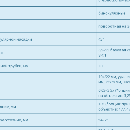
а
стереоскопичес
бинокулярные
поворотная на 3
кулярной насадки
45°
6,5–55 базовая 
ат
8,4:1
ной трубки, мм
30
10x/22 мм, удале
мм, 25x/9 мм, 30x
0,65–5,5х (*опц
на объектив: 3,2
105 (*опция: пр
яние, мм
объектив: 177, 47
расстояние, мм
54–75