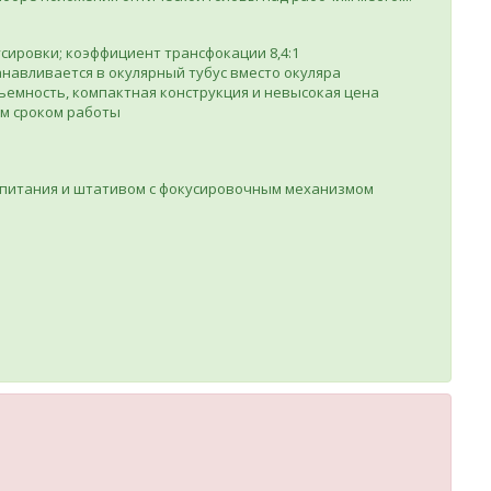
сировки; коэффициент трансфокации 8,4:1
анавливается в окулярный тубус вместо окуляра
ъемность, компактная конструкция и невысокая цена
гим сроком работы
 питания и штативом с фокусировочным механизмом