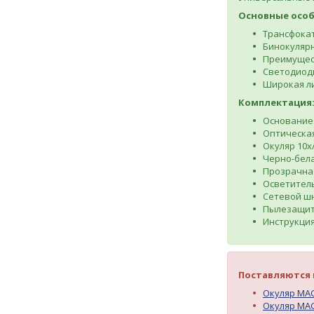
Основные особ
Трансфокат
Бинокулярн
Преимущест
Светодиодн
Широкая л
Комплектация
Основание
Оптическая
Окуляр 10x
Черно-бела
Прозрачна
Осветитель
Сетевой шн
Пылезащит
Инструкция
Поставляются 
Окуляр MAG
Окуляр MAG