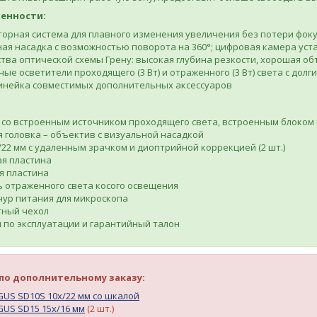
енности:
орная система для плавного изменения увеличения без потери фоку
ая насадка с возможностью поворота на 360°; цифровая камера уст
ва оптической схемы Грену: высокая глубина резкости, хорошая об
ые осветители проходящего (3 Вт) и отраженного (3 Вт) света с дол
инейка совместимых дополнительных аксессуаров
:
 со встроенным источником проходящего света, встроенным блоком
 головка – объектив с визуальной насадкой
/22 мм с удаленным зрачком и диоптрийной коррекцией (2 шт.)
я пластина
я пластина
 отраженного света косого освещения
ур питания для микроскопа
ный чехол
 по эксплуатации и гарантийный талон
по дополнительному заказу:
US SD10S 10х/22 мм со шкалой
US SD15 15х/16 мм
(2 шт.)