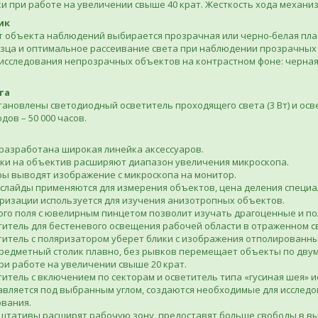
и при работе на увеличении свыше 40 крат. Жесткость хода механиз
ик
от объекта наблюдений выбирается прозрачная или черно-белая пл
зца и оптимальное рассеивание света при наблюдении прозрачных 
исследования непрозрачных объектов на контрастном фоне: черная с
та
тановлены светодиодный осветитель проходящего света (3 Вт) и осве
дов – 50 000 часов.
разработана широкая линейка аксессуаров.
дки на объектив расширяют диапазон увеличения микроскопа.
ы выводят изображение с микроскопа на монитор.
лайды применяются для измерения объектов, цена деления специал
ризации используется для изучения анизотропных объектов.
ого поля с ювелирным пинцетом позволит изучать драгоценные и п
итель для бестеневого освещения рабочей области в отраженном с
титель с поляризатором уберет блики с изображения отполированны
редметный столик плавно, без рывков перемещает объекты по дву
и работе на увеличении свыше 20 крат.
итель с включением по секторам и осветитель типа «гусиная шея» 
авляется под выбранным углом, создаются необходимые для исследо
ования.
штативы расширят рабочую зону, предоставят больше свободы в вы