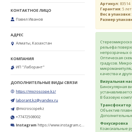
Артикул:
83514
Гарантия:
5 лет
Вес в упаковке
Павел Иванов
Размер упаков
Стереомикроско
Алматы, Казахстан
рельефа поверх
непрозрачных об
Оптическая схем
градусов. Микр
ИП "Лаборант"
микроманипуляци
качества и друг
Визуальная на
Бинокулярная в
https://microscope.kz/
устанавливается
В базовую компл
laborant.kz@yandex.ru
Трансфокатор
@microscopekz
Объектив плавно
Дополнительные 
+77472508002
Фокусировка
Instagram
https://www.instagram.com/microscope.kz/
Коаксиальные ру