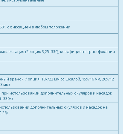
кие/инструментальные
60°, с фиксацией в любом положении
комплектация (*опция: 3,25–330); коэффициент трансфокации
нный зрачок (*опция: 10x/22 мм со шкалой, 15x/16 мм, 20х/12
/8 мм)
ия: при использовании дополнительных окуляров и насадок
5–330х)
и использовании дополнительных окуляров и насадок на
, 26)