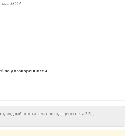
Код:
83514
ней
по договоренности
етодиодный осветитель проходящего света 3 Вт,