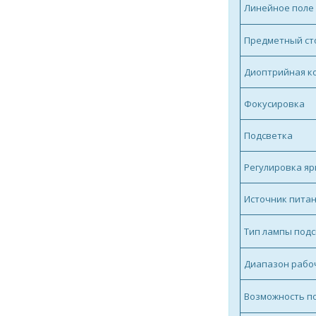
Линейное поле 
Предметный сто
Диоптрийная ко
Фокусировка
Подсветка
Регулировка яр
Источник пита
Тип лампы под
Диапазон рабоч
Возможность п