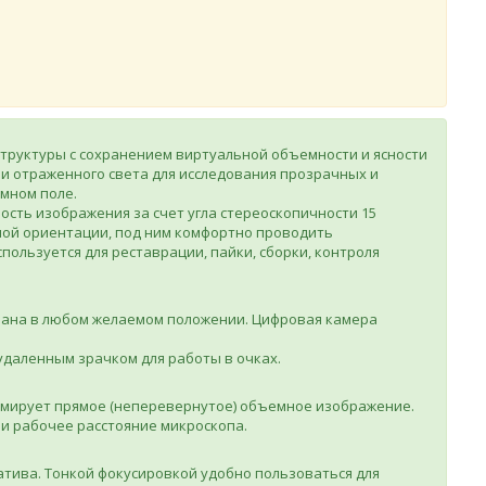
труктуры с сохранением виртуальной объемности и ясности
и отраженного света для исследования прозрачных и
мном поле.
сть изображения за счет угла стереоскопичности 15
ной ориентации, под ним комфортно проводить
пользуется для реставрации, пайки, сборки, контроля
ована в любом желаемом положении. Цифровая камера
удаленным зрачком для работы в очках.
ормирует прямое (неперевернутое) объемное изображение.
и рабочее расстояние микроскопа.
атива. Тонкой фокусировкой удобно пользоваться для