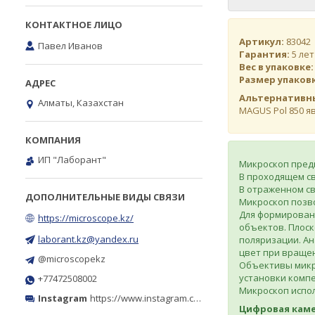
Артикул:
83042
Павел Иванов
Гарантия:
5 лет
Вес в упаковке:
Размер упаков
Альтернативн
Алматы, Казахстан
MAGUS Pol 850 яв
ИП "Лаборант"
Микроскоп пред
В проходящем с
В отраженном с
Микроскоп позв
Для формирован
https://microscope.kz/
объектов. Плоск
laborant.kz@yandex.ru
поляризации. Ан
цвет при вращен
@microscopekz
Объективы микро
установки комп
+77472508002
Микроскоп испол
Instagram
https://www.instagram.com/microscope.kz/
Цифровая кам