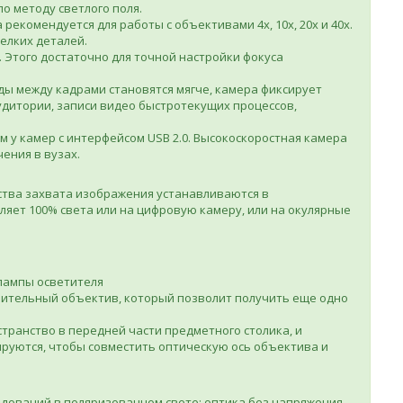
о методу светлого поля.
екомендуется для работы с объективами 4х, 10х, 20х и 40х.
елких деталей.
 Этого достаточно для точной настройки фокуса
ды между кадрами становятся мягче, камера фиксирует
дитории, записи видео быстротекущих процессов,
м у камер с интерфейсом USB 2.0. Высокоскоростная камера
ения в вузах.
ства захвата изображения устанавливаются в
яет 100% света или на цифровую камеру, или на окулярные
 лампы осветителя
нительный объектив, который позволит получить еще одно
транство в передней части предметного столика, и
ируются, чтобы совместить оптическую ось объектива и
дований в поляризованном свете: оптика без напряжения