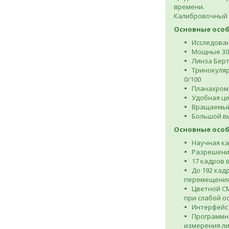
времени.
Калибровочный с
Основные особ
Исследова
Мощные 30-
Линза Берт
Тринокуляр
0/100
Планахром
Удобная це
Вращаемый 
Большой в
Основные особ
Научная ка
Разрешение
17 кадров 
До 192 кад
перемещения
Цветной CM
при слабой о
Интерфейс 
Программно
измерения ли