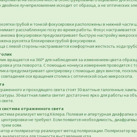
о двойное лучепреломление исходит от образца, а не оптических э
коятки грубой и тонкой фокусировки расположены в нижней части 
занимает расслабленную позу во время работы. Фокус настраивается 
анизма фокусировки предусматривает быструю настройку микроскоп
жена рукоятка блокировки грубой фокусировки.
а с левой стороны настраивается комфортная жесткость хода груб
толик
ик вращается на 360° для наблюдения за изменением цвета образц
ровка угла поворота. С помощью нониуса измерения проводятся с то
лика предусматривает центрировку с помощью двух винтов, поскол
 совпадения оси вращения столика с оптической осью микроскопа.
та
траженного и проходящего света стоят 30-ваттные галогенные лампы
атуры. 30-ваттная лампа светит достаточно ярко для работы на объе
 свете.
 система отраженного света
истема реализует метод Кёлера. Полевая и апертурная диафрагма о
 центрировки не требуют. Если появится необходимость, диафрагмы
 трем осям.
тор и поляризатор реализуют метод поляризации. Поляризатор вращ
 анализатора для точности выставления угла.