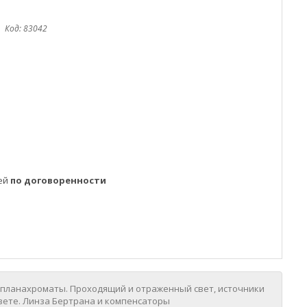
Код:
83042
ней
по договоренности
ы-планахроматы. Проходящий и отраженный свет, источники
свете. Линза Бертрана и компенсаторы