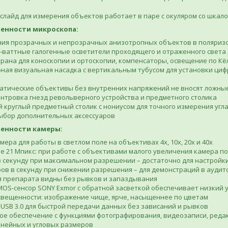
лайд для измерения объектов работает в паре с окуляром со шкало
енности микроскопа:
ния прозрачных и непрозрачных анизотропных объектов в поляриз
ваттные галогенные осветители проходящего и отраженного света 
рана для коноскопии и ортоскопии, компенсаторы, освещение по К
ная визуальная насадка с вертикальным тубусом для установки циф
атические объективы без внутренних напряжений не вносят ложны
нтровка гнезд револьверного устройства и предметного столика
круглый предметный столик с нониусом для точного измерения угл
ыбор дополнительных аксессуаров
енности камеры:
мера для работы в светлом поле на объективах 4х, 10х, 20х и 40х
 21 Мпикс: при работе с объективами малого увеличения камера п
в секунду при максимальном разрешении – достаточно для настройк
ров в секунду при снижении разрешения – для демонстраций в ауди
 препарата видны без рывков и запаздывания
OS-сенсор SONY Exmor с обратной засветкой обеспечивает низкий 
свещенности: изображение чище, ярче, насыщеннее по цветам
USB 3.0 для быстрой передачи данных без зависаний и рывков
е обеспечение с функциями фотографирования, видеозаписи, реда
нейных и угловых размеров