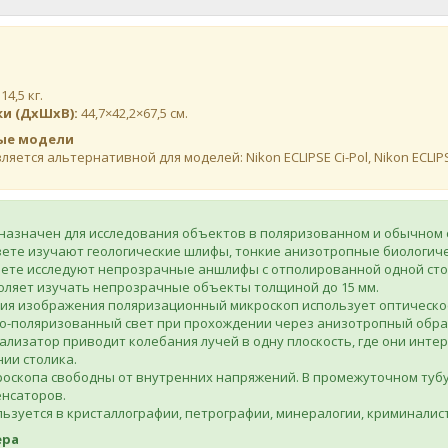
14,5 кг.
ки (ДхШхВ):
44,7×42,2×67,5 см.
ые модели
ляется альтернативной для моделей: Nikon ECLIPSE Ci-Pol, Nikon ECLIP
назначен для исследования объектов в поляризованном и обычном 
вете изучают геологические шлифы, тонкие анизотропные биологич
вете исследуют непрозрачные аншлифы с отполированной одной сто
оляет изучать непрозрачные объекты толщиной до 15 мм.
ия изображения поляризационный микроскоп использует оптическо
о-поляризованный свет при прохождении через анизотропный образ
ализатор приводит колебания лучей в одну плоскость, где они ин
ии столика.
скопа свободны от внутренних напряжений. В промежуточном тубус
енсаторов.
ьзуется в кристаллографии, петрографии, минералогии, криминалист
ера