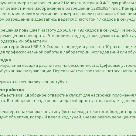
аучная камера с разрешением 21 Мпикс и матрицей 4/3" для работы п
т реалистичное изображение в разрешении 5280x3954 пикс. Камера р
ъективами малого увеличения камера позволит различить больше м
м разрешении видеозапись ведется с частотой 17 кадров в секунду.
ешения повышает частоту до 56, 67 и 192 кадров в секунду. Перехо
еремещения препарата. Эти режимы подходят для демонстраций в ау
подвижными объектами.
 интерфейсом USB 3.0. Скорость передачи данных в 10 раз выше, че
ля профессиональной работы в лаборатории, исследований или обуч
садка
изуальная насадка рассчитана на бесконечность. Цифровые устрой
бус канала визуализации. Переключатель светового потока направл
вижка на левом окулярном тубусе.
устройство
объективов. Свободное отверстие служит для настройки положения
та. В свободное гнездо револьвера лаборант устанавливает допол
ольвера с наклоном к штативу («от наблюдателя») освобождает прос
дит объектив, который ввел в ход лучей. Гнезда револьвера центр
ахроматы на бесконечность сконструированы специально для иссле