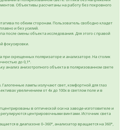
лементов. Объективы рассчитаны на работу без покровного
штатива по обеим сторонам. Пользователь свободно кладет
плавно и без усилий.
а после смены объекта исследования. Для этого с правой
ой фокусировки.
а при скрещенных поляризаторе и анализаторе. На столик
чностью до 0,1°.
ьку анализ анизотропного объекта в поляризованном свете
. Галогенные лампы излучают свет, комфортной для глаз
ктивах увеличением от 4х до 100х в светлом поле и в
тцентрированы в оптической оси на заводе-изготовителе и
 регулируются центрировочными винтами. Источник света
ается в диапазоне 0–360°, анализатор вращается на 360°,