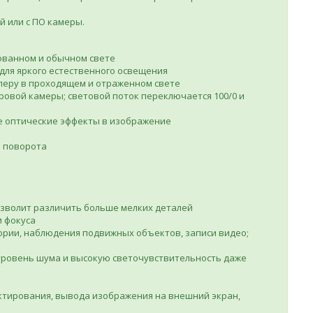
й или с ПО камеры.
ованном и обычном свете
для яркого естественного освещения
ёлеру в проходящем и отраженном свете
ровой камеры; световой поток переключается 100/0 и
е оптические эффекты в изображение
а поворота
озволит различить больше мелких деталей
и фокуса
тории, наблюдения подвижных объектов, записи видео;
уровень шума и высокую светочувствительность даже
ктирования, вывода изображения на внешний экран,