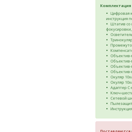
Комплектация
Цифровая к
инструкция п
Штатив со 
фокусировки
Осветитель
Тринокуляр
Промежуточ
Компенсато
Объектив-п
Объектив-п
Объектив-п
Объектив-п
Окуляр 10x/
Окуляр 10х
Адаптер C-
Ключ-шест
Сетевой ш
Пылезащит
Инструкция
Поставляются 