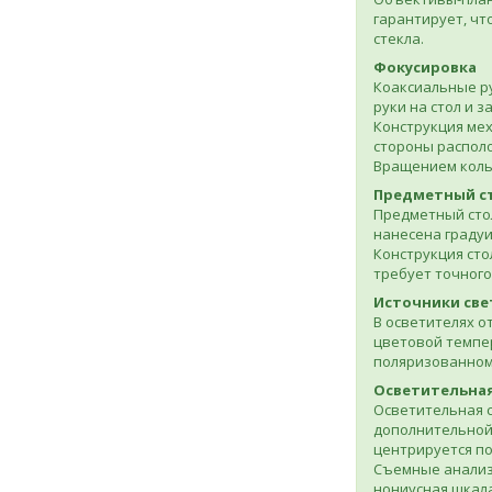
гарантирует, чт
стекла.
Фокусировка
Коаксиальные ру
руки на стол и 
Конструкция мех
стороны располо
Вращением кольц
Предметный с
Предметный стол
нанесена градуи
Конструкция сто
требует точного
Источники све
В осветителях о
цветовой темпер
поляризованном
Осветительная
Осветительная с
дополнительной
центрируется по
Съемные анализа
нониусная шкала