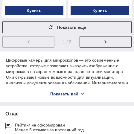
Купить
Купить
Показать ещё
1
/ 2
Цифровые камеры для микроскопов — это современные
устройства, которые позволяют выводить изображение с
микроскопа на экран компьютера, планшета или монитора.
Они открывают новые возможности для визуализации,
анализа и документирования наблюдений. Интернет-магазин
Microscope.kz в Алматы предлагает широкий ассортимент
Показать всё
цифровых камер для разных типов микроскопов с доставкой
по всему Казахстану. У нас вы можете заказать подходящую
модель по оптимальной цене.
О нас
Назначение и возможности цифровых
Рейтинг не сформирован
камер для микроскопов
Менее 5 отзывов за последний год