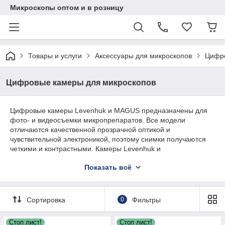
Микроскопы оптом и в розницу
Товары и услуги
Аксессуары для микроскопов
Цифр
Цифровые камеры для микроскопов
Цифровые камеры Levenhuk и MAGUS предназначены для
фото- и видеосъемки микропрепаратов. Все модели
отличаются качественной прозрачной оптикой и
чувствительной электроникой, поэтому снимки получаются
четкими и контрастными. Камеры Levenhuk и
MAGUS совместимы с любыми микроскопами. В комплект
Показать всё
входит специальное программное обеспечение для
дальнейшей работы с изображениями.
Сортировка
0
Фильтры
Стоп лист!
Стоп лист!