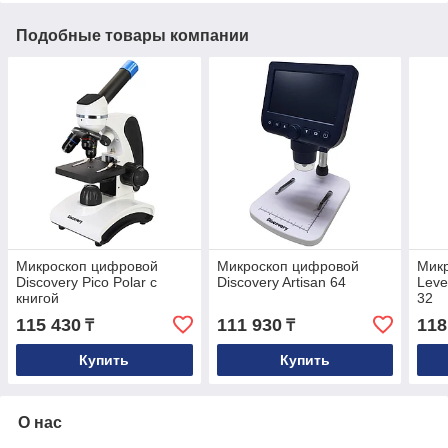
Подобные товары компании
Микроскоп цифровой
Микроскоп цифровой
Мик
Discovery Pico Polar с
Discovery Artisan 64
Leve
книгой
32
115 430
111 930
118
₸
₸
Купить
Купить
О нас