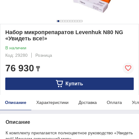
Набор микропрепаратов Levenhuk N80 NG
«Увидеть все!»
В наличии
Код: 29280
Розница
76 930
₸
Купить
Описание
Характеристики
Доставка
Оплата
Усл
Описание
К комплекту прилагается полноцветное руководство «Увидеть
всё! Изучаем окружающий мир».