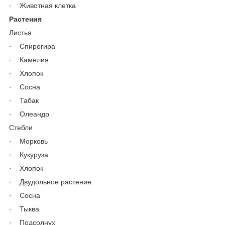
· Животная клетка
Растения
Листья
· Спирогира
· Камелия
· Хлопок
· Сосна
· Табак
· Олеандр
Стебли
· Морковь
· Кукуруза
· Хлопок
· Двудольное растение
· Сосна
· Тыква
· Подсолнух