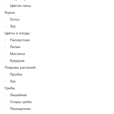
· Цветок липы
Корни
· Лотос
· Лук
Цветы и плоды
· Папоротник
· Лилия
· Маслина
· Кукуруза
Покровы растений
· Пробка
· Лук
Грибы
· Лишайник
· Споры гриба
· Пенициллин