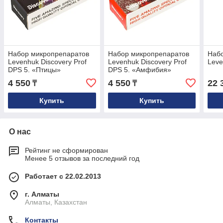
Набор микропрепаратов
Набор микропрепаратов
Наб
Levenhuk Discovery Prof
Levenhuk Discovery Prof
Lev
DPS 5. «Птицы»
DPS 5. «Амфибия»
4 550
4 550
22 
₸
₸
Купить
Купить
О нас
Рейтинг не сформирован
Менее 5 отзывов за последний год
Работает с 22.02.2013
г. Алматы
Алматы, Казахстан
Контакты