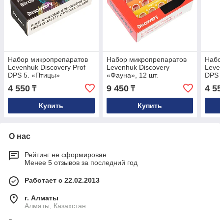
Набор микропрепаратов
Набор микропрепаратов
Наб
Levenhuk Discovery Prof
Levenhuk Discovery
Leve
DPS 5. «Птицы»
«Фауна», 12 шт.
DPS
4 550
9 450
4 5
₸
₸
Купить
Купить
О нас
Рейтинг не сформирован
Менее 5 отзывов за последний год
Работает с 22.02.2013
г. Алматы
Алматы, Казахстан