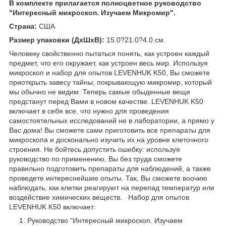
В комплекте прилагается полноцветное руководство
"Интересный микроскоп. Изучаем Микромир".
Страна:
США
Размер упаковки (ДхШхВ):
15.0?21.0?4.0 см.
Человеку свойственно пытаться понять, как устроен каждый
предмет, что его окружает, как устроен весь мир. Используя
микроскоп и набор для опытов LEVENHUK K50, Вы сможете
приоткрыть завесу тайны, покрывающую микромир, который
мы обычно не видим. Теперь самые обыденные вещи
предстанут перед Вами в новом качестве. LEVENHUK K50
включает в себя все, что нужно для проведения
самостоятельных исследований не в лаборатории, а прямо у
Вас дома! Вы сможете сами приготовить все препараты для
микроскопа и досконально изучить их на уровне клеточного
строения. Не бойтесь допустить ошибку: используя
руководство по применению, Вы без труда сможете
правильно подготовить препараты для наблюдений, а также
проведете интереснейшие опыты. Так, Вы сможете воочию
наблюдать, как клетки реагируют на перепад температур или
воздействие химических веществ. Набор для опытов
LEVENHUK K50 включает:
Руководство "Интересный микроскоп. Изучаем