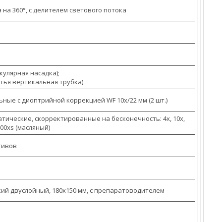
 на 360°, с делителем светового потока
кулярная насадка);
етья вертикальная трубка)
ные с диоптрийной коррекцией WF 10х/22 мм (2 шт.)
тические, скорректированные на бесконечность: 4x, 10x,
 100xs (масляный)
тивов
ий двуслойный, 180х150 мм, с препаратоводителем