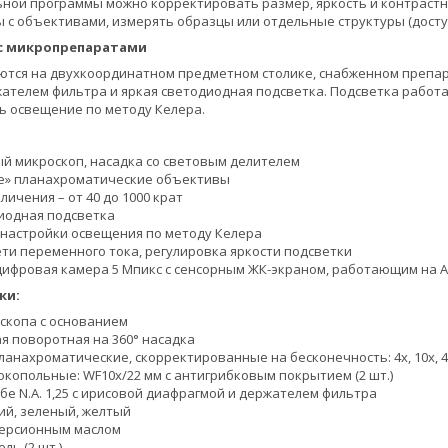
ой программы можно корректировать размер, яркость и контрастн
 с объективами, измерять образцы или отдельные структуры (досту
с микропрепаратами
ся на двухкоординатном предметном столике, снабженном препара
ателем фильтра и яркая светодиодная подсветка. Подсветка работае
ь освещение по методу Келера.
й микроскоп, насадка со световым делителем
е» планахроматические объективы
ичения – от 40 до 1000 крат
иодная подсветка
настройки освещения по методу Келера
ети переменного тока, регулировка яркости подсветки
цифровая камера 5 Мпикс с сенсорным ЖК-экраном, работающим на A
ки:
скопа с основанием
я поворотная на 360° насадка
анахроматические, скорректированные на бесконечность: 4x, 10x, 40
копольные: WF10x/22 мм с антигрибковым покрытием (2 шт.)
бе N.A. 1,25 с ирисовой диафрагмой и держателем фильтра
ий, зеленый, желтый
мерсионным маслом
ль (2 шт.)