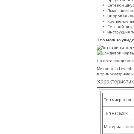
Сетевой шнур
Пылезащитны
Цифровая кам
Крепление д
Сетевой шнур
Инструкция п
Это можно увиде
На фото представл
Микроскоп Levenhu
в тринокулярную н
Характеристик
Тип микроскоп
Тип насадки
Материал опти