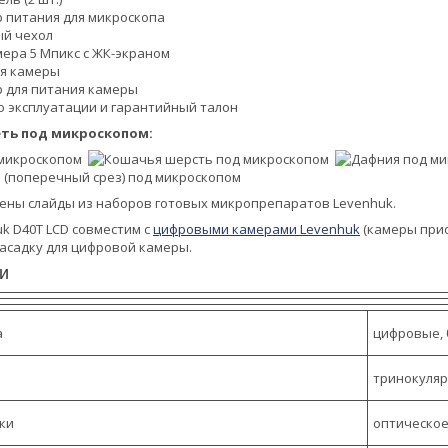
 питания для микроскопа
й чехол
ера 5 Мпикс с ЖК-экраном
ля камеры
 для питания камеры
о эксплуатации и гарантийный талон
ть под микроскопом:
ены слайды из наборов готовых микропрепаратов Levenhuk.
k D40T LCD совместим с
цифровыми камерами Levenhuk
(камеры прио
асадку для цифровой камеры.
и
а
цифровые, 
тринокуля
ки
оптическое