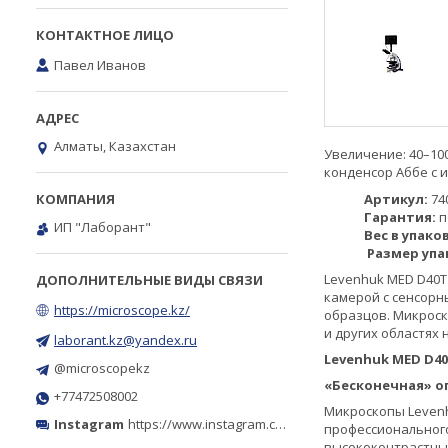
Павел Иванов
Алматы, Казахстан
Увеличение: 40–10
конденсор Аббе с 
Артикул:
74
Гарантия:
п
ИП "Лаборант"
Вес в упако
Размер упа
Levenhuk MED D40T
камерой с сенсорн
https://microscope.kz/
образцов. Микроск
и других областях 
laborant.kz@yandex.ru
Levenhuk MED D4
@microscopekz
«Бесконечная» о
+77472508002
Микроскопы Levenh
Instagram
https://www.instagram.com/microscope.kz/
профессионального 
высококонтрастные