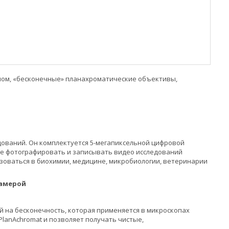
раном, «бесконечные» планахроматические объективы,
едований. Он комплектуется 5-мегапиксельной цифровой
же фотографировать и записывать видео исследований
зоваться в биохимии, медицине, микробиологии, ветеринарии
камерой
 на бесконечность, которая применяется в микроскопах
 PlanAchromat и позволяет получать чистые,