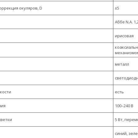
оррекция окуляров, D
±5
Аббе N.A. 
ирисовая
коаксиальна
механизмо
металл
светодиод
ркости
есть
ния
100–240 В
светки
5 Вт, перем
синий, зел