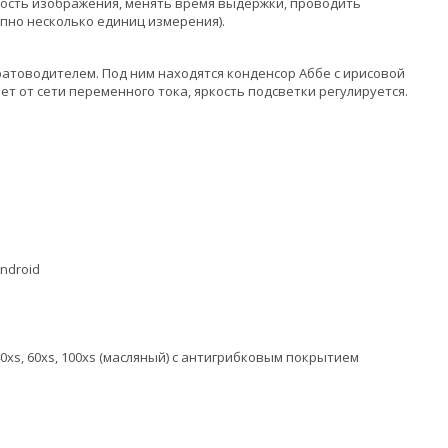
ость изображения, менять время выдержки, проводить
пно несколько единиц измерения).
товодителем. Под ним находятся конденсор Аббе с ирисовой
т от сети переменного тока, яркость подсветки регулируется.
ndroid
xs, 60xs, 100xs (масляный) с антигрибковым покрытием