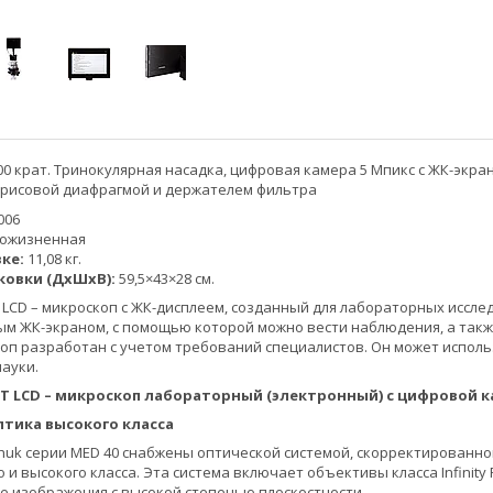
00 крат. Тринокулярная насадка, цифровая камера 5 Мпикс с ЖК-эк
ирисовой диафрагмой и держателем фильтра
006
ожизненная
вке:
11,08 кг.
ковки (ДхШхВ):
59,5×43×28 см.
 LCD – микроскоп с ЖК-дисплеем, созданный для лабораторных иссл
ым ЖК-экраном, с помощью которой можно вести наблюдения, а так
оп разработан с учетом требований специалистов. Он может исполь
науки.
0T LCD – микроскоп лабораторный (электронный) с цифровой 
птика высокого класса
uk серии MED 40 снабжены оптической системой, скорректированной
и высокого класса. Эта система включает объективы класса Infinity
 изображения с высокой степенью плоскостности.