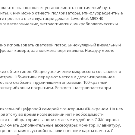
ом, что она позволяет устанавливать в оптический путь
ты. К ним можно отнести поляризаторы, эпи-флуоресцентные
 и простота в эксплуатации делают Levenhuk MED 40
гематологических, гистологических, микробиологических и
ивно использовать световой поток. Бинокулярный визуальный
цифровая камера, расположена вертикально. Насадку можно
ских объективов. Общее увеличение микроскопа составляет от
диоптрии. Объективы передают четкое и детализированное
тностью снабжены пружинящими оправами. 100-кратный
 антигрибковым покрытием. Резкость настраивается при
пиксельной цифровой камерой с сенсорным ЖК-экраном. На нем
аря этому во время исследований нет необходимости
ота в лаборатории становится легче и удобнее. С ЖК-экрана
одключать дополнительные аксессуары: монитор, клавиатуру,
тренняя память устройства, или внешние карты памяти. С