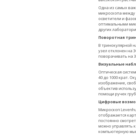
Одна из самых важ
микроскопа между
осветители и фазо
оптимальными микр
других лаборатори
Поворотная трин
В тринокулярной н
узел отклонен на 
поворачивать на 3
Визуальные наб
Оптическая систем
40 до 1000 крат. 
изображение, своб
объектив использу
помощи ручек груб
Цифровые возм
Микроскоп Levenhu
отображается карт
постоянно смотрет
можно управлять к
компьютерную мышь