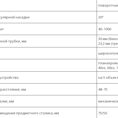
поворотная
кулярной насадки
30°
рат
40–1000
30 мм (бино
ной трубки, мм
23,2 мм (тр
широкополь
планахрома
40xs, 60xs,
устройство
на 5 объек
расстояние, мм
48–75
олик, мм
механическ
мещения предметного столика, мм
75/50