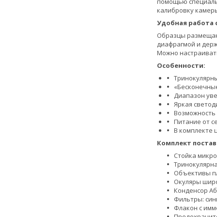
помощью специальн
калибровку камеры
Удобная работа 
Образцы размещают
диафрагмой и держ
Можно настраиват
Особенности:
Тринокулярны
«Бесконечны
Диапазон увел
Яркая светод
Возможность 
Питание от с
В комплекте 
Комплект постав
Стойка микро
Тринокулярна
Объективы пл
Окуляры широ
Конденсор Аб
Фильтры: син
Флакон с им
Предохраните