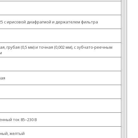
1,25 с ирисовой диафрагмой и держателем фильтра
я, грубая (0,5 мм) и точная (0,002 мм), с зубчато-реечным
м
ная
енный ток 85–230 В
еный, желтый