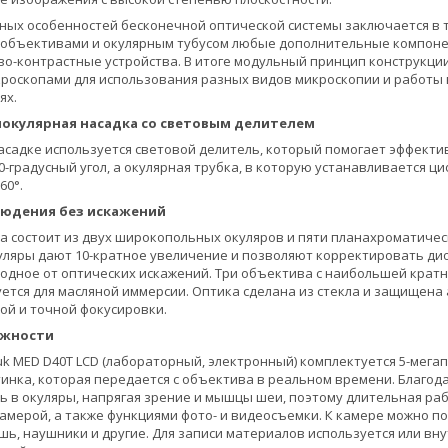
ных особенностей бесконечной оптической системы заключается в т
 объективами и окулярным тубусом любые дополнительные компонен
во-контрастные устройства. В итоге модульный принцип конструкции
оскопами для использования разных видов микроскопии и работы в 
ях.
окулярная насадка со световым делителем
асадке используется световой делитель, который помогает эффект
30-градусный угол, а окулярная трубка, в которую устанавливается 
60°.
людения без искажений
а состоит из двух широкопольных окуляров и пяти планахроматиче
Окуляры дают 10-кратное увеличение и позволяют корректировать 
одное от оптических искажений. Три объектива с наибольшей кра
ется для масляной иммерсии. Оптика сделана из стекла и защищена
ой и точной фокусировки.
ожности
k MED D40T LCD (лабораторный, электронный) комплектуется 5-мега
инка, которая передается с объектива в реальном времени. Благод
ь в окуляры, напрягая зрение и мышцы шеи, поэтому длительная раб
амерой, а также функциями фото- и видеосъемки. К камере можно п
, наушники и другие. Для записи материалов используется или вну