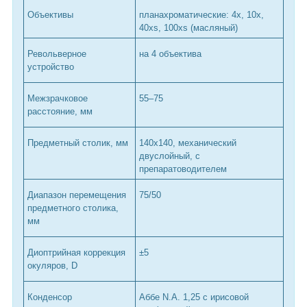
Объективы
планахроматические: 4х, 10х,
40хs, 100хs (масляный)
Револьверное
на 4 объектива
устройство
Межзрачковое
55–75
расстояние, мм
Предметный столик, мм
140х140, механический
двуслойный, с
препаратоводителем
Диапазон перемещения
75/50
предметного столика,
мм
Диоптрийная коррекция
±5
окуляров, D
Конденсор
Аббе N.A. 1,25 с ирисовой