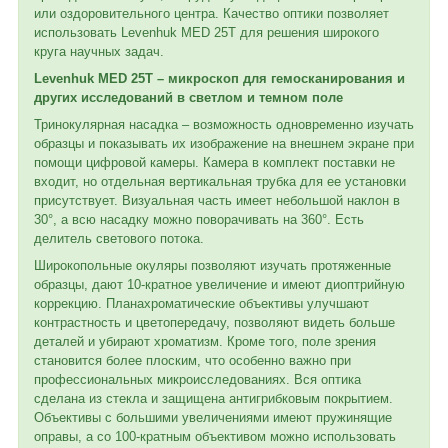
или оздоровительного центра. Качество оптики позволяет
использовать Levenhuk MED 25T для решения широкого
круга научных задач.
Levenhuk MED 25T – микроскоп для гемосканирования и
других исследований в светлом и темном поле
Тринокулярная насадка – возможность одновременно изучать
образцы и показывать их изображение на внешнем экране при
помощи цифровой камеры. Камера в комплект поставки не
входит, но отдельная вертикальная трубка для ее установки
присутствует. Визуальная часть имеет небольшой наклон в
30°, а всю насадку можно поворачивать на 360°. Есть
делитель светового потока.
Широкопольные окуляры позволяют изучать протяженные
образцы, дают 10-кратное увеличение и имеют диоптрийную
коррекцию. Планахроматические объективы улучшают
контрастность и цветопередачу, позволяют видеть больше
деталей и убирают хроматизм. Кроме того, поле зрения
становится более плоским, что особенно важно при
профессиональных микроисследованиях. Вся оптика
сделана из стекла и защищена антигрибковым покрытием.
Объективы с большими увеличениями имеют пружинящие
оправы, а со 100-кратным объективом можно использовать