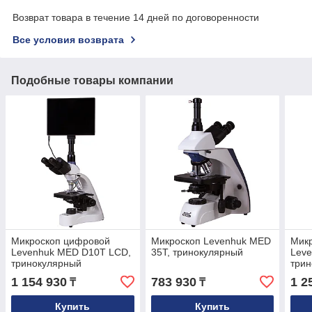
Возврат товара в течение 14 дней по договоренности
Все условия возврата
Подобные товары компании
Микроскоп цифровой
Микроскоп Levenhuk MED
Мик
Levenhuk MED D10T LCD,
35T, тринокулярный
Lev
тринокулярный
три
1 154 930
783 930
1 2
₸
₸
Купить
Купить