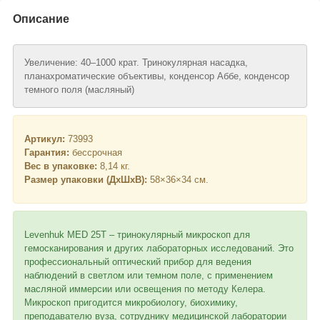
Описание
Увеличение: 40–1000 крат. Тринокулярная насадка,
планахроматические объективы, конденсор Аббе, конденсор
темного поля (масляный)
Артикул:
73993
Гарантия:
бессрочная
Вес в упаковке:
8,14 кг.
Размер упаковки (ДхШхВ):
58×36×34 см.
Levenhuk MED 25T – тринокулярный микроскоп для
гемосканирования и других лабораторных исследований. Это
профессиональный оптический прибор для ведения
наблюдений в светлом или темном поле, с применением
масляной иммерсии или освещения по методу Келера.
Микроскоп пригодится микробиологу, биохимику,
преподавателю вуза, сотруднику медицинской лаборатории