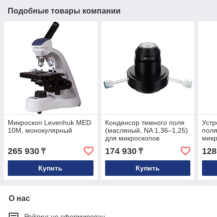
Подобные товары компании
Микроскоп Levenhuk MED
Конденсор темного поля
Устр
10M, монокулярный
(масляный, NA 1,36–1,25)
поля
для микроскопов
микр
Levenhuk MED
MED 
265 930
174 930
128
₸
₸
30/35/40/45
анал
Купить
Купить
О нас
Рейтинг не сформирован