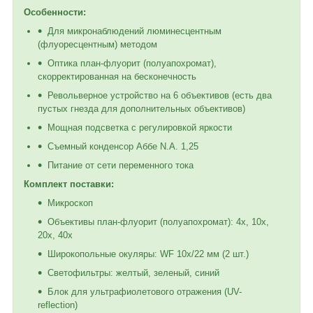
Особенности:
Для микронаблюдений люминесцентным
(флуоресцентным) методом
Оптика план-флуорит (полуапохромат),
скорректированная на бесконечность
Револьверное устройство на 6 объективов (есть два
пустых гнезда для дополнительных объективов)
Мощная подсветка с регулировкой яркости
Съемный конденсор Аббе N.A. 1,25
Питание от сети переменного тока
Комплект поставки:
Микроскоп
Объективы план-флуорит (полуапохромат): 4х, 10х,
20x, 40х
Широкопольные окуляры: WF 10х/22 мм (2 шт.)
Светофильтры: желтый, зеленый, синий
Блок для ультрафиолетового отражения (UV-
reflection)