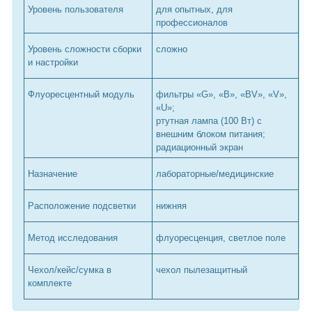
Уровень пользователя
для опытных, для
профессионалов
Уровень сложности сборки
сложно
и настройки
Флуоресцентный модуль
фильтры «G», «B», «BV», «V»,
«U»;
ртутная лампа (100 Вт) с
внешним блоком питания;
радиационный экран
Назначение
лабораторные/медицинские
Расположение подсветки
нижняя
Метод исследования
флуоресценция, светлое поле
Чехол/кейс/сумка в
чехол пылезащитный
комплекте