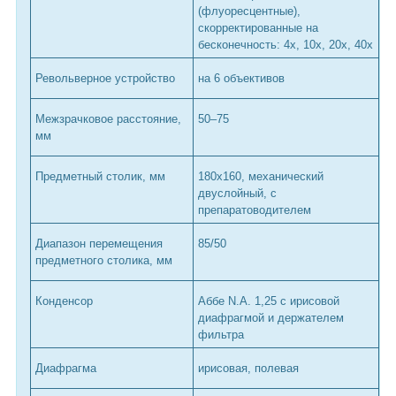
(флуоресцентные),
скорректированные на
бесконечность: 4х, 10х, 20х, 40х
Револьверное устройство
на 6 объективов
Межзрачковое расстояние,
50–75
мм
Предметный столик, мм
180х160, механический
двуслойный, с
препаратоводителем
Диапазон перемещения
85/50
предметного столика, мм
Конденсор
Аббе N.A. 1,25 с ирисовой
диафрагмой и держателем
фильтра
Диафрагма
ирисовая, полевая