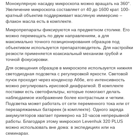
Монокулярную насадку микроскопа можно вращать на 360°.
Увеличение микроскопа составляет от 40 до 1600 крат. 100-
кратный объектив поддерживает масляную иммерсию –
флакон масла есть в комплекте.
Микропрепараты фиксируются на предметном столике. Его
можно перемещать по двум направлениям, а для
максимально точного позиционирования образцов под
объективом используется препаратоводитель. Для настройки
резкости применяется коаксиальный механизм грубой и
точной фокусировки.
Для освещения образцов в микроскопе используется нижняя
светодиодная подсветка с регулировкой яркости. Световой
пучок проходит через конденсор Аббе, его интенсивность
можно регулировать ирисовой диафрагмой. В комплекте
поставки есть светофильтры, которые помогают делать
наблюдаемое изображение более контрастным и четким.
Подсветка может работать от сети переменного тока или от
перезаряжаемых батареек (в комплекте). Одного заряда
аккумуляторов хватает примерно на 10 часов непрерывной
работы. Благодаря этому микроскоп Levenhuk 320 PLUS
можно использовать вне дома: в экспедициях или на
семинарах.