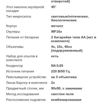
отверстий)
Угол наклона окулярной
45°
насадки
Тип микроскопа
световые/оптические,
биологические
Корпус
металл
Окуляры
WF16x
Питание от батареек
2 батарейки типа АА (нет в
комплекте)
Объективы
4х, 10х, 40хs
(подпружиненный)
Набор для опытов в
есть
комплекте
Конденсор
NA 0,65
Источник питания
220 В/50 Гц
Револьверное устройство
на 3 объектива
Линза Барлоу в комплекте
2x
Предметный столик, мм
90x90, с зажимами
Метод исследования
светлое поле
Расположение подсветки
комбинированная