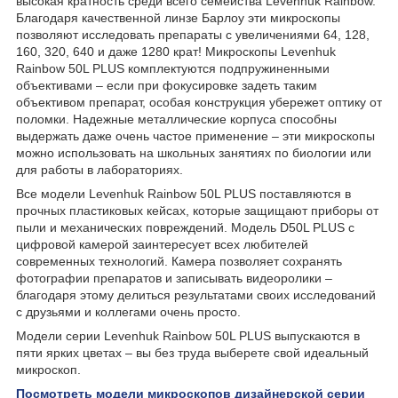
высокая кратность среди всего семейства Levenhuk Rainbow.
Благодаря качественной линзе Барлоу эти микроскопы
позволяют исследовать препараты с увеличениями 64, 128,
160, 320, 640 и даже 1280 крат! Микроскопы Levenhuk
Rainbow 50L PLUS комплектуются подпружиненными
объективами – если при фокусировке задеть таким
объективом препарат, особая конструкция убережет оптику от
поломки. Надежные металлические корпуса способны
выдержать даже очень частое применение – эти микроскопы
можно использовать на школьных занятиях по биологии или
для работы в лабораториях.
Все модели Levenhuk Rainbow 50L PLUS поставляются в
прочных пластиковых кейсах, которые защищают приборы от
пыли и механических повреждений. Модель D50L PLUS с
цифровой камерой заинтересует всех любителей
современных технологий. Камера позволяет сохранять
фотографии препаратов и записывать видеоролики –
благодаря этому делиться результатами своих исследований
с друзьями и коллегами очень просто.
Модели серии Levenhuk Rainbow 50L PLUS выпускаются в
пяти ярких цветах – вы без труда выберете свой идеальный
микроскоп.
Посмотреть модели микроскопов дизайнерской серии