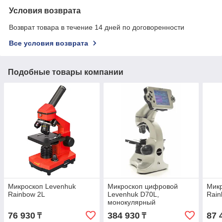
Условия возврата
Возврат товара в течение 14 дней по договоренности
Все условия возврата
Подобные товары компании
Микроскоп Levenhuk
Микроскоп цифровой
Микр
Rainbow 2L
Levenhuk D70L,
Rain
монокулярный
76 930
384 930
87 
₸
₸