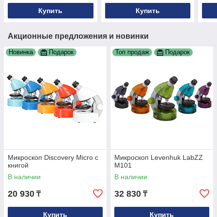
Купить
Купить
Акционные предложения и новинки
Новинка
Подарок
Топ продаж
Подарок
Микроскоп Discovery Micro с
Микроскоп Levenhuk LabZZ
книгой
M101
В наличии
В наличии
20 930
32 830
₸
₸
Купить
Купить