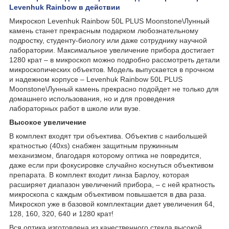
Levenhuk Rainbow в действии
Микроскоп Levenhuk Rainbow 50L PLUS Moonstone\Лунный
камень станет прекрасным подарком любознательному
подростку, студенту-биологу или даже сотруднику научной
лаборатории. Максимальное увеличение прибора достигает
1280 крат – в микроскоп можно подробно рассмотреть детали
микроскопических объектов. Модель выпускается в прочном
и надежном корпусе – Levenhuk Rainbow 50L PLUS
Moonstone\Лунный камень прекрасно подойдет не только для
домашнего использования, но и для проведения
лабораторных работ в школе или вузе.
Высокое увеличение
В комплект входят три объектива. Объектив с наибольшей
кратностью (40xs) снабжен защитным пружинным
механизмом, благодаря которому оптика не повредится,
даже если при фокусировке случайно коснуться объективом
препарата. В комплект входит линза Барлоу, которая
расширяет диапазон увеличений прибора, – с ней кратность
микроскопа с каждым объективом повышается в два раза.
Микроскоп уже в базовой комплектации дает увеличения 64,
128, 160, 320, 640 и 1280 крат!
Вся оптика изготовлена из качественного стекла высокой