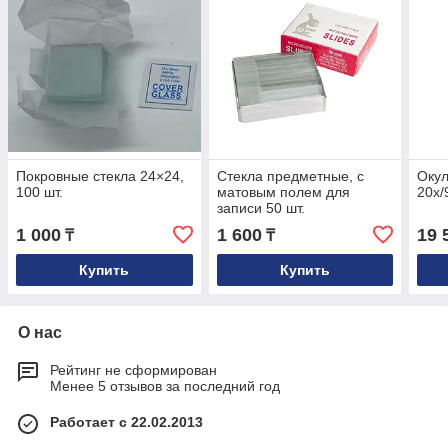
Покровные стекла 24×24,
Стекла предметные, с
Оку
100 шт.
матовым полем для
20x/
записи 50 шт.
1 000
1 600
19 
₸
₸
Купить
Купить
О нас
Рейтинг не сформирован
Менее 5 отзывов за последний год
Работает с 22.02.2013