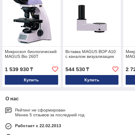
Микроскоп биологический
Вставка MAGUS BOP A10
Микр
MAGUS Bio 260T
с каналом визуализации
MAG
1 539 930
544 530
2 7
₸
₸
Купить
Купить
О нас
Рейтинг не сформирован
Менее 5 отзывов за последний год
Работает с 22.02.2013