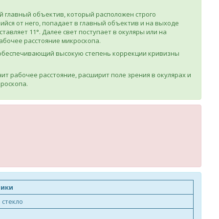
 главный объектив, который расположен строго
йся от него, попадает в главный объектив и на выходе
тавляет 11°. Далее свет поступает в окуляры или на
абочее расстояние микроскопа.
х, обеспечивающий высокую степень коррекции кривизны
ит рабочее расстояние, расширит поле зрения в окулярах и
роскопа.
тики
 стекло