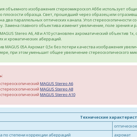
ия объемного изображения стереомикроскоп Аббе использует общий
 плоскости образца. Свет, прошедший через образец или отразивши
на два параллельных оптических канала. Угол стереоскопичности сос
. Замена главного объектива изменит увеличение, поле зрения и р
MAGUS Stereo A6, А8 и А10 установлен ахроматический объектив 1
их и хроматических аберраций.
в MAGUS 05A Ахромат 0,5х без потери качества изображения увелич
мере, при этом уменьшит общее увеличение стереоскопического мик
ь:
 стереоскопический
MAGUS Stereo A6
 стереоскопический
MAGUS Stereo A8
 стереоскопический
MAGUS Stereo A10
Технические характерис
оптическое
а по степени коррекции аберраций
ахромат