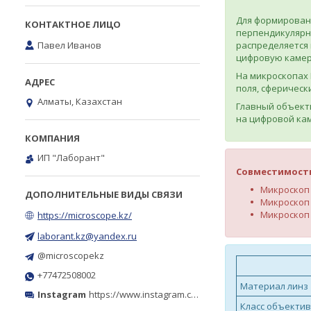
Для формирован
перпендикулярно
Павел Иванов
распределяется 
цифровую камеру
На микроскопах 
поля, сферическ
Алматы, Казахстан
Главный объекти
на цифровой ка
ИП "Лаборант"
Совместимост
Микроскоп
Микроскоп
Микроскоп
https://microscope.kz/
laborant.kz@yandex.ru
@microscopekz
+77472508002
Материал линз
Instagram
https://www.instagram.com/microscope.kz/
Класс объектив