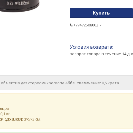
Купить
+77472508002
возврат товара в течение 14 д
объектив для стереомикроскопа Аббе. Увеличение: 0,5 крата
сяцев
:
0,1 кг.
и (ДхШхВ): 3
×5×3 см.