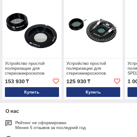
Устройство простой
Устройство простой
Устр
поляризации для
поляризации для
пол
стереомикроскопов
стереомикроскопов
SPD
MAGUS SPD6
MAGUS SPD5
153 930
125 930
1 0
₸
₸
Купить
Купить
О нас
Рейтинг не сформирован
Менее 5 отзывов за последний год