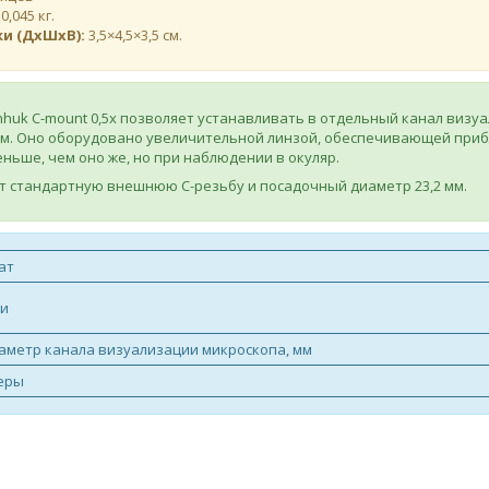
:
0,045 кг.
ки (ДхШхВ):
3,5×4,5×3,5 см.
huk C-mount 0,5x позволяет устанавливать в отдельный канал визу
м. Оно оборудовано увеличительной линзой, обеспечивающей прибл
ньше, чем оно же, но при наблюдении в окуляр.
т стандартную внешнюю C-резьбу и посадочный диаметр 23,2 мм.
ат
ки
аметр канала визуализации микроскопа, мм
еры