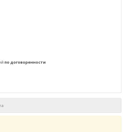
ней
по договоренности
та