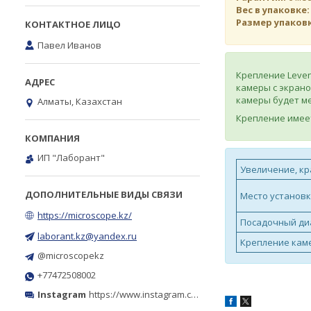
Вес в упаковке
Размер упаков
Павел Иванов
Крепление Leven
камеры с экрано
камеры будет ме
Алматы, Казахстан
Крепление имее
ИП "Лаборант"
Увеличение, кр
Место установ
https://microscope.kz/
Посадочный ди
laborant.kz@yandex.ru
Крепление кам
@microscopekz
+77472508002
Instagram
https://www.instagram.com/microscope.kz/