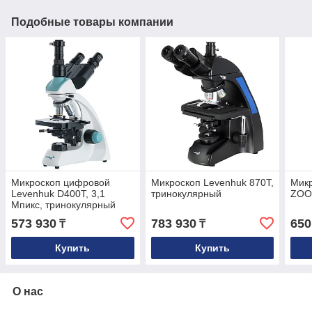
Подобные товары компании
Микроскоп цифровой
Микроскоп Levenhuk 870T,
Микр
Levenhuk D400T, 3,1
тринокулярный
ZOO
Мпикс, тринокулярный
573 930
783 930
650
₸
₸
Купить
Купить
О нас