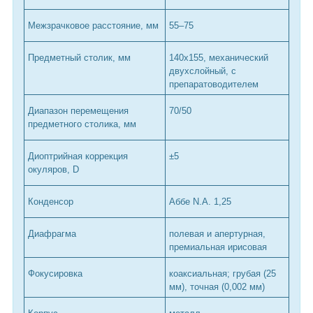
Межзрачковое расстояние, мм
55–75
Предметный столик, мм
140x155, механический
двухслойный, с
препаратоводителем
Диапазон перемещения
70/50
предметного столика, мм
Диоптрийная коррекция
±5
окуляров, D
Конденсор
Аббе N.A. 1,25
Диафрагма
полевая и апертурная,
премиальная ирисовая
Фокусировка
коаксиальная; грубая (25
мм), точная (0,002 мм)