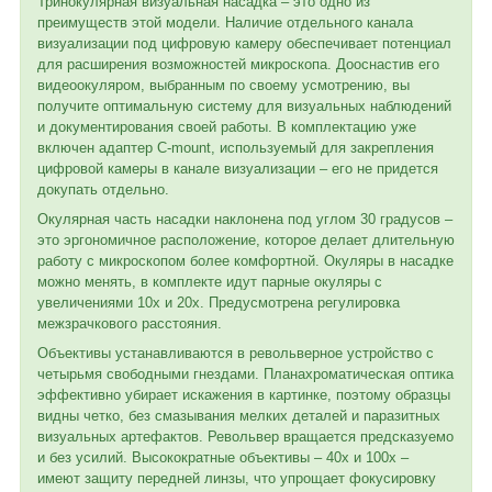
Тринокулярная визуальная насадка – это одно из
преимуществ этой модели. Наличие отдельного канала
визуализации под цифровую камеру обеспечивает потенциал
для расширения возможностей микроскопа. Дооснастив его
видеоокуляром, выбранным по своему усмотрению, вы
получите оптимальную систему для визуальных наблюдений
и документирования своей работы. В комплектацию уже
включен адаптер C-mount, используемый для закрепления
цифровой камеры в канале визуализации – его не придется
докупать отдельно.
Окулярная часть насадки наклонена под углом 30 градусов –
это эргономичное расположение, которое делает длительную
работу с микроскопом более комфортной. Окуляры в насадке
можно менять, в комплекте идут парные окуляры с
увеличениями 10х и 20х. Предусмотрена регулировка
межзрачкового расстояния.
Объективы устанавливаются в револьверное устройство с
четырьмя свободными гнездами. Планахроматическая оптика
эффективно убирает искажения в картинке, поэтому образцы
видны четко, без смазывания мелких деталей и паразитных
визуальных артефактов. Револьвер вращается предсказуемо
и без усилий. Высокократные объективы – 40х и 100х –
имеют защиту передней линзы, что упрощает фокусировку