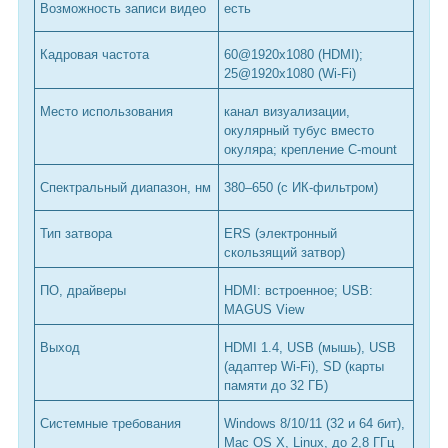
Возможность записи видео
есть
Кадровая частота
60@1920х1080 (HDMI);
25@1920х1080 (Wi-Fi)
Место использования
канал визуализации,
окулярный тубус вместо
окуляра; крепление C-mount
Спектральный диапазон, нм
380–650 (с ИК-фильтром)
Тип затвора
ERS (электронный
скользящий затвор)
ПО, драйверы
HDMI: встроенное; USB:
MAGUS View
Выход
HDMI 1.4, USB (мышь), USB
(адаптер Wi-Fi), SD (карты
памяти до 32 ГБ)
Системные требования
Windows 8/10/11 (32 и 64 бит),
Mac OS X, Linux, до 2,8 ГГц