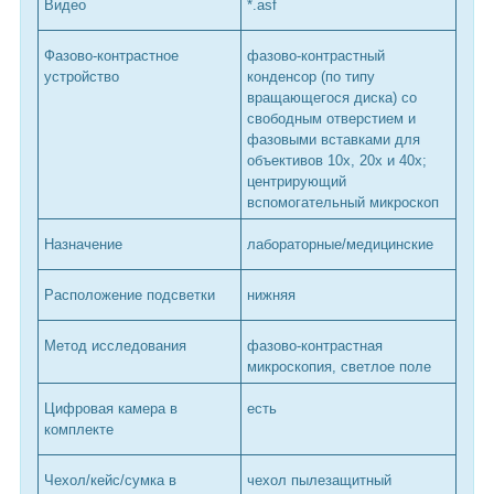
Видео
*.asf
Фазово-контрастное
фазово-контрастный
устройство
конденсор (по типу
вращающегося диска) со
свободным отверстием и
фазовыми вставками для
объективов 10х, 20х и 40х;
центрирующий
вспомогательный микроскоп
Назначение
лабораторные/медицинские
Расположение подсветки
нижняя
Метод исследования
фазово-контрастная
микроскопия, светлое поле
Цифровая камера в
есть
комплекте
Чехол/кейс/сумка в
чехол пылезащитный