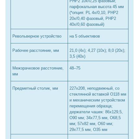
PHP2 10х/0,25 фазовый;
парфокальная высота 45 мм
(*опция: PL 4x/0,10, PHP2
20х/0,40 фазовый, PHP2
40x/0,60 фазовый)
Револьверное устройство
на 5 объективов
Рабочее расстояние, мм
21,0 (4x); 4,27 (10x); 8,0 (20х);
3,5 (40x)
Межзрачковое расстояние,
48–75
мм
Предметный столик, мм
227x208, неподвижный, со
стеклянной вставкой O118 мм
и механическим устройством
перемещения образца;
держатели чашек: 86x129,5,
O90 мм; 34x77,5 мм, O68,5
мм; 57x82 мм, O60 мм;
29x77,5 мм, O35 мм