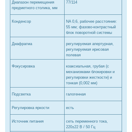
Диапазон перемещения
77/114
предметного столика, мм
Конденсор
NA 0,6, рабочее расстояние:
55 мм; фазово-контрастный
блок поворотной системы
Диафрагма
регулируемая апертурная,
регулируемая ирисовая
полевая
Фокусировка
коаксиальная, грубая (с
механизмами блокировки и
регулировки жесткости) и
тонкая (0,002 мм)
Подсветка
галогенная
Регулировка яркости
есть
Источник питания
сеть переменного тока,
220±22 В / 50 Гц