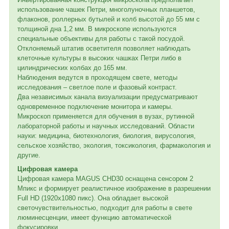
использование чашек Петри, многолуночных планшетов,
флаконов, роллерных бутылей и колб высотой до 55 мм с
толщиной дна 1,2 мм. В микроскопе используются
специальные объективы для работы с такой посудой.
Отклоняемый штатив осветителя позволяет наблюдать
клеточные культуры в высоких чашках Петри либо в
цилиндрических колбах до 165 мм.
Наблюдения ведутся в проходящем свете, методы
исследования – светлое поле и фазовый контраст.
Два независимых канала визуализации предусматривают
одновременное подключение монитора и камеры.
Микроскоп применяется для обучения в вузах, рутинной
лабораторной работы и научных исследований. Области
науки: медицина, биотехнология, биология, вирусология,
сельское хозяйство, экология, токсикология, фармакология и
другие.
Цифровая камера
Цифровая камера MAGUS CHD30 оснащена сенсором 2
Мпикс и формирует реалистичное изображение в разрешении
Full HD (1920x1080 пикс). Она обладает высокой
светочувствительностью, подходит для работы в свете
люминесценции, имеет функцию автоматической
фокусировки.