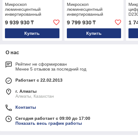
Микроскоп
Микроскоп
Микр
люминесцентный
люминесцентный
циф
инвертированный
инвертированный
D23
цифровой MAGUS Lum
цифровой MAGUS Lum
9 939 930
9 799 930
1 7
₸
₸
VD500L LCD
VD500 LCD
Купить
Купить
О нас
Рейтинг не сформирован
Менее 5 отзывов за последний год
Работает с 22.02.2013
г. Алматы
Алматы, Казахстан
Контакты
Сегодня работает с 09:00 до 17:00
Показать весь график работы