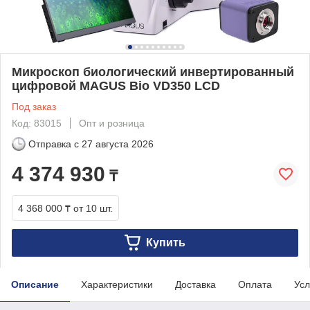
Микроскоп биологический инвертированный
цифровой MAGUS Bio VD350 LCD
Под заказ
Код: 83015
Опт и розница
Отправка с
27 августа 2026
4 374 930
₸
4 368 000 ₸
от 10 шт.
Купить
Описание
Характеристики
Доставка
Оплата
Усл