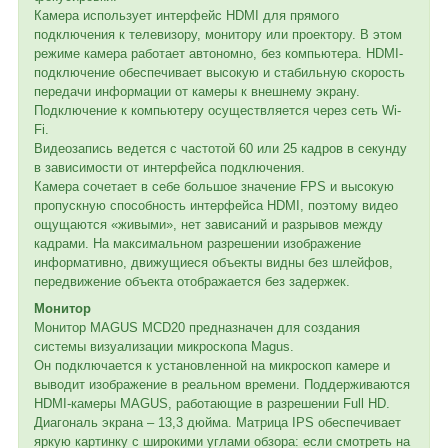
Камера использует интерфейс HDMI для прямого
подключения к телевизору, монитору или проектору. В этом
режиме камера работает автономно, без компьютера. HDMI-
подключение обеспечивает высокую и стабильную скорость
передачи информации от камеры к внешнему экрану.
Подключение к компьютеру осуществляется через сеть Wi-
Fi.
Видеозапись ведется с частотой 60 или 25 кадров в секунду
в зависимости от интерфейса подключения.
Камера сочетает в себе большое значение FPS и высокую
пропускную способность интерфейса HDMI, поэтому видео
ощущаются «живыми», нет зависаний и разрывов между
кадрами. На максимальном разрешении изображение
информативно, движущиеся объекты видны без шлейфов,
передвижение объекта отображается без задержек.
Монитор
Монитор MAGUS MCD20 предназначен для создания
системы визуализации микроскопа Magus.
Он подключается к установленной на микроскоп камере и
выводит изображение в реальном времени. Поддерживаются
HDMI-камеры MAGUS, работающие в разрешении Full HD.
Диагональ экрана – 13,3 дюйма. Матрица IPS обеспечивает
яркую картинку с широкими углами обзора: если смотреть на