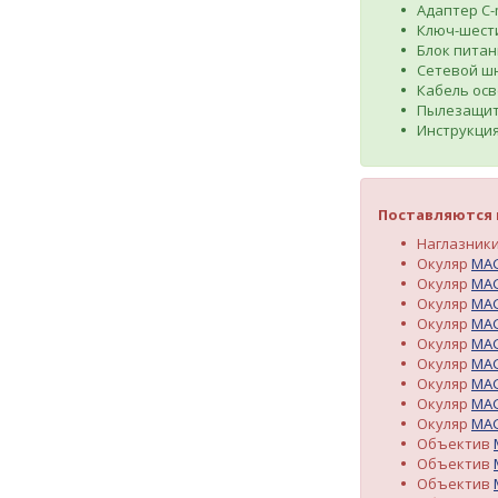
Адаптер C-
Ключ-шест
Блок питан
Сетевой ш
Кабель осв
Пылезащит
Инструкция
Поставляются 
Наглазник
Окуляр
MA
Окуляр
MA
Окуляр
MA
Окуляр
MA
Окуляр
MA
Окуляр
MA
Окуляр
MA
Окуляр
MA
Окуляр
MA
Объектив
Объектив
Объектив