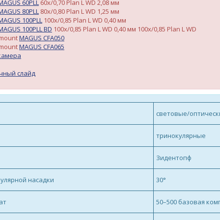
MAGUS 60PLL
60х/0,70 Plan L WD 2,08 мм
MAGUS 80PLL
80х/0,80 Plan L WD 1,25 мм
MAGUS 100PLL
100х/0,85 Plan L WD 0,40 мм
MAGUS 100PLL BD
100х/0,85 Plan L WD 0,40 мм 100х/0,85 Plan L WD
-mount
MAGUS CFA050
-mount
MAGUS CFA065
камера
чный слайд
а
световые/оптическ
тринокулярные
Зидентопф
кулярной насадки
30°
ат
50–500 базовая комп