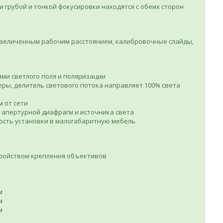
 грубой и тонкой фокусировки находятся с обеих сторон
увеличенным рабочим расстоянием, калибровочные слайды,
ми светлого поля и поляризации
еры, делитель светового потока направляет 100% света
м от сети
 апертурной диафрагм и источника света
ость установки в малогабаритную мебель
тройством крепления объективов
м
м
м