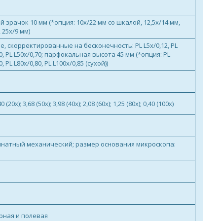
й зрачок 10 мм (*опция: 10x/22 мм со шкалой, 12,5x/14 мм,
 25х/9 мм)
, скорректированные на бесконечность: PL L5x/0,12, PL
,40, PL L50x/0,70; парфокальная высота 45 мм (*опция: PL
0, PL L80x/0,80, PL L100x/0,85 (сухой))
80 (20х); 3,68 (50х); 3,98 (40x); 2,08 (60x); 1,25 (80х); 0,40 (100х)
инатный механический; размер основания микроскопа:
рная и полевая