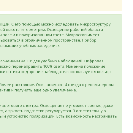
укции. С его помощью можно исследовать микроструктуру
бой высоты и геометрии. Освещение рабочей области
м поле и в поляризованном свете. Микроскоп имеет
льзоваться в ограниченном пространстве. Прибор
 в высших учебных заведениях.
клоненным на 30° для удобных наблюдений. Цифровая
е можно перенаправить 100% света. Изменив положение
ойки оптики под зрение наблюдателя используется кольцо
очее расстояние. Они занимают 4 гнезда в револьверном
ектив и получить еще одно увеличение.
» цветового спектра. Освещение не утомляет зрение, даже
ся, а яркость подсветки регулируется. В осветительную
ы и устройство поляризации. Есть возможность настраивать