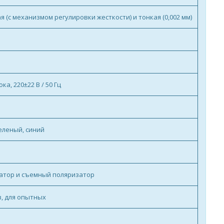
я (с механизмом регулировки жесткости) и тонкая (0,002 мм)
а, 220±22 В / 50 Гц
еленый, синий
атор и съемный поляризатор
, для опытных