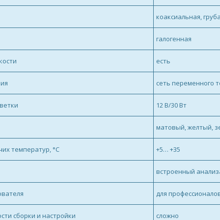
коаксиальная, груба
галогенная
кости
есть
ния
сеть переменного ток
светки
12 В/30 Вт
матовый, желтый, з
их температур, °С
+5… +35
встроенный анализ
ователя
для профессионалов
сти сборки и настройки
сложно