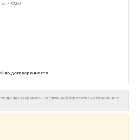
Код:
82898
ней
по договоренности
ективы-планахроматы, галогенный осветитель отраженного