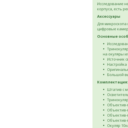
Исследование не
корпуса, есть р
Аксессуары
Для микроскопа
цифровые камер
Основные особ
Исследован
Тринокуляр
на окуляры и
Источник с
Настройка 
Оригинальн
Большой в
Комплектация
Штатив с 
Осветитель
Тринокуляр
Объектив-п
Объектив-п
Объектив-п
Объектив-п
Окуляр 10x