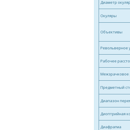
Диаметр окуляр
Окуляры
Объективы
Револьверное 
Рабочее рассто
Межзрачковое 
Предметный сто
Диапазон пере
Диоптрийная ко
Диафрагма