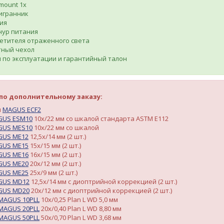
mount 1х
игранник
ия
нур питания
етителя отраженного света
ный чехол
 по эксплуатации и гарантийный талон
по дополнительному заказу:
и
MAGUS ECF2
GUS ESM10
10х/22 мм со шкалой стандарта ASTM E112
GUS MES10
10х/22 мм со шкалой
GUS ME12
12,5х/14 мм (2 шт.)
GUS ME15
15х/15 мм (2 шт.)
GUS ME16
16х/15 мм (2 шт.)
GUS ME20
20х/12 мм (2 шт.)
GUS ME25
25х/9 мм (2 шт.)
GUS MD12
12,5х/14 мм с диоптрийной коррекцией (2 шт.)
GUS MD20
20х/12 мм с диоптрийной коррекцией (2 шт.)
MAGUS 10PLL
10х/0,25 Plan L WD 5,0 мм
MAGUS 20PLL
20х/0,40 Plan L WD 8,80 мм
MAGUS 50PLL
50х/0,70 Plan L WD 3,68 мм