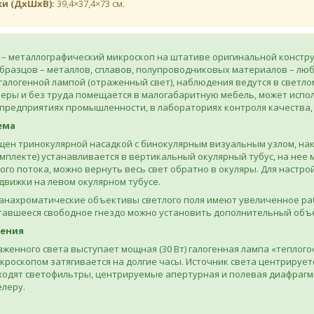
ки (ДхШхВ):
39,4×37,4×73 см.
 – металлографический микроскоп на штативе оригинальной констр
бразцов – металлов, сплавов, полупроводниковых материалов – лю
галогенной лампой (отраженный свет), наблюдения ведутся в светло
еры и без труда помещается в малогабаритную мебель, может испо
предприятиях промышленности, в лабораториях контроля качества,
ема
щен тринокулярной насадкой с бинокулярным визуальным узлом, на
омплекте) устанавливается в вертикальный окулярный тубус, на не
ого потока, можно вернуть весь свет обратно в окуляры. Для настр
вижки на левом окулярном тубусе.
анахроматические объективы светлого поля имеют увеличенное раб
ставшееся свободное гнездо можно установить дополнительный объ
щения
женного света выступает мощная (30 Вт) галогенная лампа «теплого
икроскопом затягивается на долгие часы. Источник света центрирует
ходят светофильтры, центрируемые апертурная и полевая диафрагм
леру.