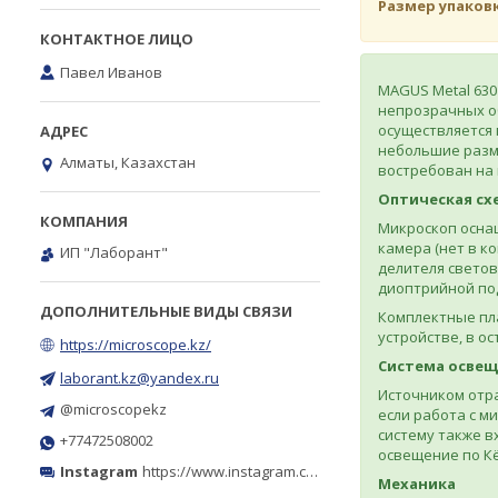
Размер упаков
Павел Иванов
MAGUS Metal 630
непрозрачных о
осуществляется 
небольшие разм
Алматы, Казахстан
востребован на 
Оптическая сх
Микроскоп осна
камера (нет в к
ИП "Лаборант"
делителя светов
диоптрийной под
Комплектные пл
устройстве, в о
https://microscope.kz/
Система осве
laborant.kz@yandex.ru
Источником отра
@microscopekz
если работа с м
систему также в
+77472508002
освещение по Кё
Instagram
https://www.instagram.com/microscope.kz/
Механика