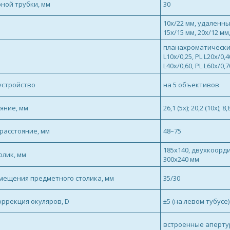
ной трубки, мм
30
10х/22 мм, удаленны
15х/15 мм, 20х/12 мм,
планахроматические
L10x/0,25, PL L20x/0
L40x/0,60, PL L60x/0,7
устройство
на 5 объективов
яние, мм
26,1 (5x); 20,2 (10x); 8,
расстояние, мм
48–75
185x140, двухкоорд
лик, мм
300x240 мм
мещения предметного столика, мм
35/30
ррекция окуляров, D
±5 (на левом тубусе)
встроенные аперту