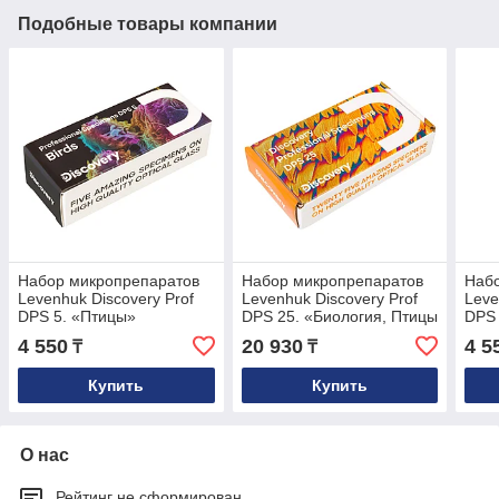
Подобные товары компании
Набор микропрепаратов
Набор микропрепаратов
Наб
Levenhuk Discovery Prof
Levenhuk Discovery Prof
Leve
DPS 5. «Птицы»
DPS 25. «Биология, Птицы
DPS
и др.»
4 550
20 930
4 5
₸
₸
Купить
Купить
О нас
Рейтинг не сформирован