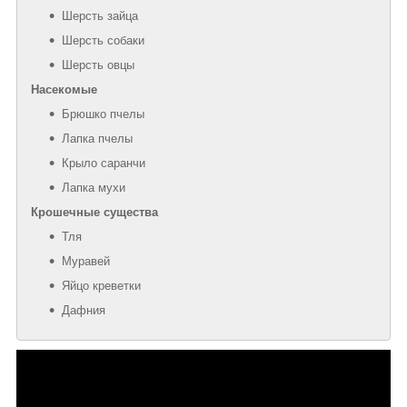
Шерсть зайца
Шерсть собаки
Шерсть овцы
Насекомые
Брюшко пчелы
Лапка пчелы
Крыло саранчи
Лапка мухи
Крошечные существа
Тля
Муравей
Яйцо креветки
Дафния