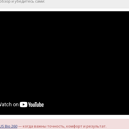
бзор и убедитесь сами:
S Bio 260
— когда важны точность, комфорт и результат.