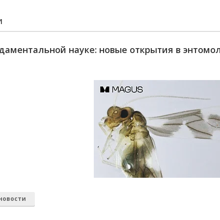
И
даментальной науке: новые открытия в энтомо
новости