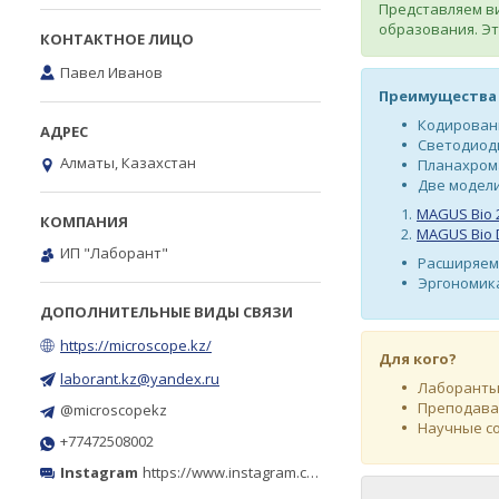
Представляем в
образования. Эт
Павел Иванов
Преимущества 
Кодированн
Светодиодн
Алматы, Казахстан
Планахром
Две модели
MAGUS Bio 
MAGUS Bio 
ИП "Лаборант"
Расширяема
Эргономика
https://microscope.kz/
Для кого?
laborant.kz@yandex.ru
Лаборанты 
Преподават
@microscopekz
Научные со
+77472508002
Instagram
https://www.instagram.com/microscope.kz/