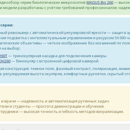
идеообзор серии биологических микроскопов
MAGUS Bio 260
— высок
и модели разработаны с учётом требований профессионалов: надёж
серии:
ый револьвер с автоматической регулировкой яркости — защита зр
ая подсветка с интеллектуальным управлением и ресурсом 50 000 ч
атические объективы — четкое изображение без искажений по пол
 на выбор:
260T
— тринокулярная насадка для подключения камеры.
DH260
— бинокуляр с встроенной цифровой камерой.
я конструкция: темное поле, фазовый контраст, поляризация, люми
: регулируемая высота окуляров, комфортные рукоятки, скрытый отс
и врачи — надёжность и автоматизация рутинных задач.
ели и студенты — простота демонстрации и обучения.
трудники — высокая точность и гибкость методов визуализации.