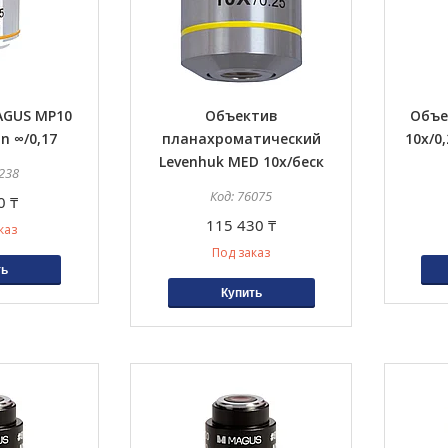
AGUS MP10
Объектив
Объе
an ∞/0,17
планахроматический
10х/0
Levenhuk MED 10x/беск
238
76075
0 ₸
115 430 ₸
каз
Под заказ
ть
Купить