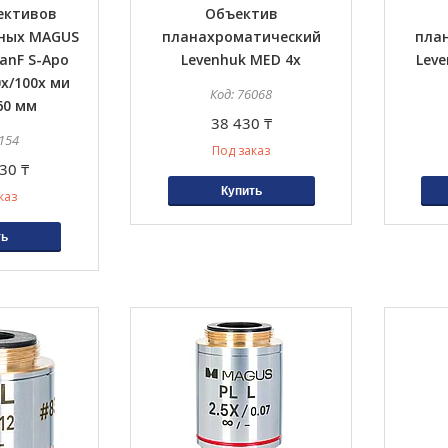
ективов
Объектив
ных MAGUS
планахроматический
пла
lanF S-Apo
Levenhuk MED 4x
Leve
0х/100х ми
76068
60 мм
38 430 ₸
154
Под заказ
30 ₸
Купить
каз
ть