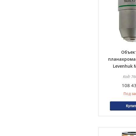
Объек
планахрома
Levenhuk 
76
108 43
Под за
Купи