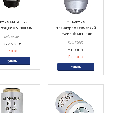
ктив MAGUS 2PL60
Объектив
 2х/0,06 ∞/- H60 мм
планахроматический
Levenhuk MED 10x
85065
76069
222 530 ₸
51 030 ₸
Под заказ
Под заказ
Купить
Купить