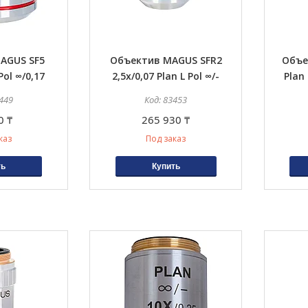
AGUS SF5
Объектив MAGUS SFR2
Объе
Pol ∞/0,17
2,5х/0,07 Plan L Pol ∞/-
Plan
449
83453
0 ₸
265 930 ₸
каз
Под заказ
ть
Купить