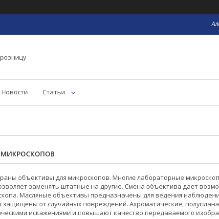
Ал
 розницу
Новости
Статьи
 МИКРОСКОПОВ
обраны объективы для микроскопов. Многие лабораторные микроско
озволяет заменять штатные на другие. Смена объектива дает возм
скопа. Масляные объективы предназначены для ведения наблюдени
 защищены от случайных повреждений. Ахроматические, полуплана
тическими искажениями и повышают качество передаваемого изобра