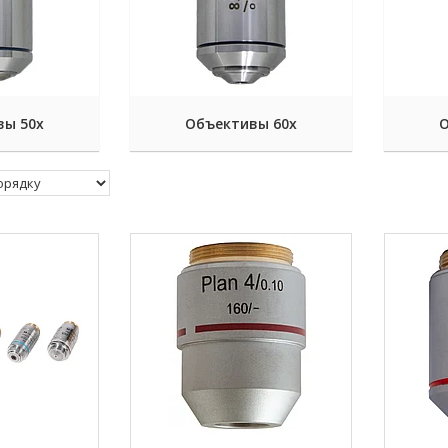
вы 50х
Объективы 60х
О