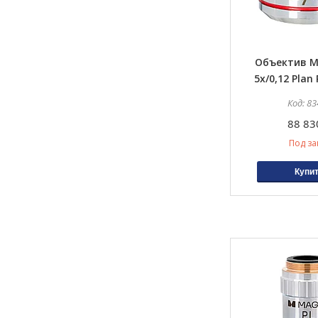
Объектив M
5х/0,12 Plan 
83
88 83
Под за
Купи