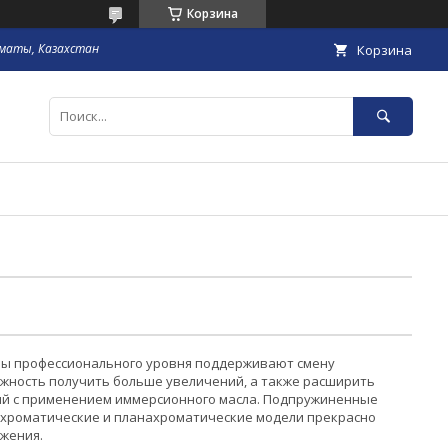
Корзина
маты, Казахстан
Корзина
пы профессионального уровня поддерживают смену
ожность получить больше увеличений, а также расширить
й с применением иммерсионного масла. Подпружиненные
хроматические и планахроматические модели прекрасно
жения.