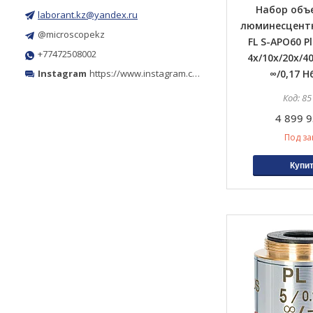
Набор объ
laborant.kz@yandex.ru
люминесцент
@microscopekz
FL S-APO60 P
+77472508002
4х/10х/20х/4
Instagram
https://www.instagram.com/microscope.kz/
∞/0,17 H
85
4 899 9
Под за
Купи