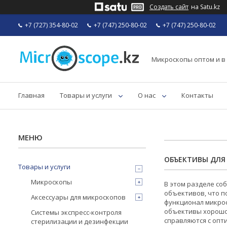
Создать сайт
на Satu.kz
+7 (727) 354-80-02
+7 (747) 250-80-02
+7 (747) 250-80-02
Микроскопы оптом и в
Главная
Товары и услуги
О нас
Контакты
ОБЪЕКТИВЫ ДЛЯ
Товары и услуги
Микроскопы
В этом разделе с
объективов, что п
Аксессуары для микроскопов
функционал микро
объективы хорошо
Системы экспресс-контроля
справляются с оп
стерилизации и дезинфекции