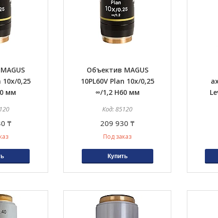
 MAGUS
Объектив MAGUS
 10х/0,25
10PL60V Plan 10х/0,25
а
60 мм
∞/1,2 H60 мм
Le
120
85120
0 ₸
209 930 ₸
каз
Под заказ
ть
Купить