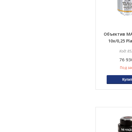
Объектив M
10х/0,25 Pl
85
76 93
Под за
Купи