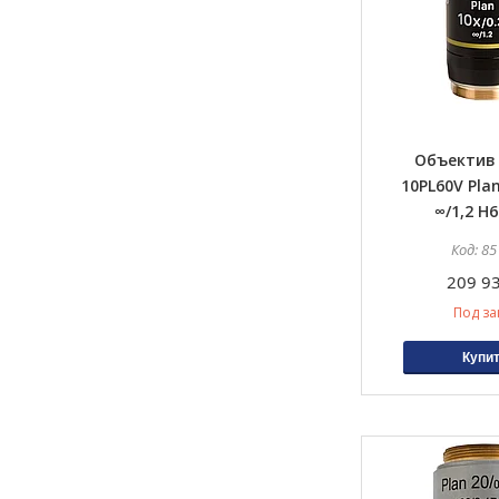
Объектив
10PL60V Plan
∞/1,2 H
85
209 93
Под за
Купи