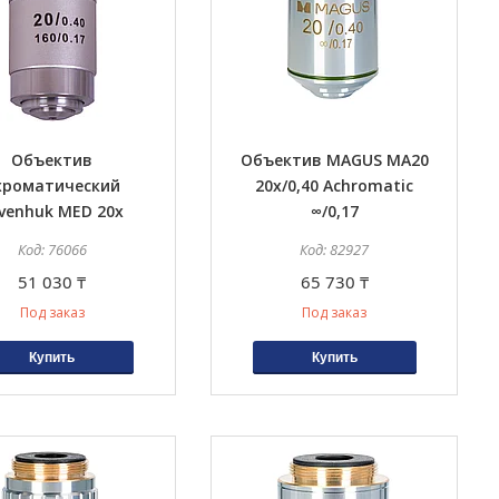
Объектив
Объектив MAGUS MA20
хроматический
20х/0,40 Achromatic
venhuk MED 20x
∞/0,17
76066
82927
51 030 ₸
65 730 ₸
Под заказ
Под заказ
Купить
Купить