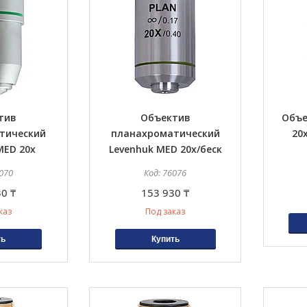
тив
Объектив
Объе
тический
планахроматический
20х
MED 20x
Levenhuk MED 20x/беск
070
76076
0 ₸
153 930 ₸
каз
Под заказ
ть
Купить