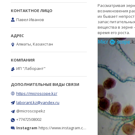
Рассматривая зерн
возникновения рас
их бывает непрост
Павел Иванов
запас питательных
вещества в зерне 
время его роста.
Алматы, Казахстан
ИП "Лаборант"
https://microscope.kz/
laborant.kz@yandex.ru
@microscopekz
+77472508002
Instagram
https://www.instagram.com/microscope.kz/